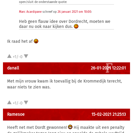
open/sluit de onderstaande quote:
Marc Acardipane
schreef op
26 januari 2021 om 10:00
:
Heb geen flauw idee over Dordrecht, moeten we
daar nu ook naar kijken dus.
Ik raad het af
+1/-0
danall
26-01-2021 12:22:01
Met mijn vrouw kwam ik toevallig bij de Krommedijk terecht,
waar niets te zien was.
+1/-0
Ramesoe
15-02-2021 21:25:13
Heeft net met Dordt gewonnen!
Hij maakte uit een penalty