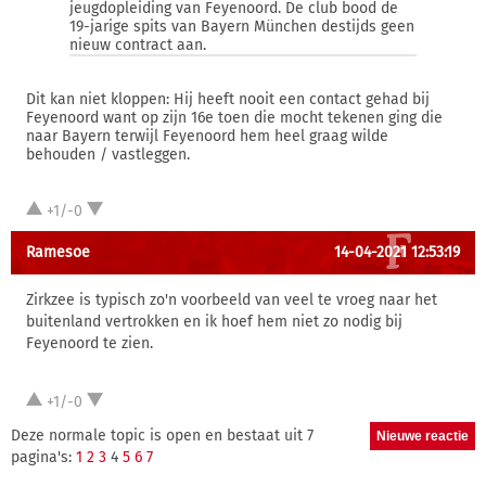
jeugdopleiding van Feyenoord. De club bood de
19-jarige spits van Bayern München destijds geen
nieuw contract aan.
Dit kan niet kloppen: Hij heeft nooit een contact gehad bij
Feyenoord want op zijn 16e toen die mocht tekenen ging die
naar Bayern terwijl Feyenoord hem heel graag wilde
behouden / vastleggen.
+1/-0
Ramesoe
14-04-2021 12:53:19
Zirkzee is typisch zo'n voorbeeld van veel te vroeg naar het
buitenland vertrokken en ik hoef hem niet zo nodig bij
Feyenoord te zien.
+1/-0
Deze normale topic is open en bestaat uit 7
pagina's:
1
2
3
4
5
6
7