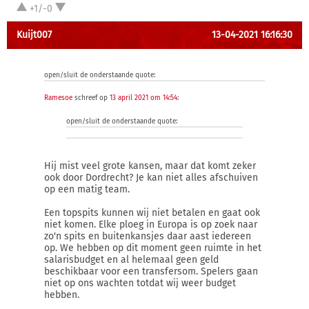
+1/-0
Kuijt007
13-04-2021 16:16:30
open/sluit de onderstaande quote:
Ramesoe
schreef op
13 april 2021 om 14:54
:
open/sluit de onderstaande quote:
Hij mist veel grote kansen, maar dat komt zeker
ook door Dordrecht? Je kan niet alles afschuiven
op een matig team.
Een topspits kunnen wij niet betalen en gaat ook
niet komen. Elke ploeg in Europa is op zoek naar
zo'n spits en buitenkansjes daar aast iedereen
op. We hebben op dit moment geen ruimte in het
salarisbudget en al helemaal geen geld
beschikbaar voor een transfersom. Spelers gaan
niet op ons wachten totdat wij weer budget
hebben.