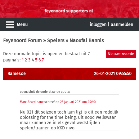
Menu
inloggen
|
aanmelden
Feyenoord Forum
»
Spelers
» Naoufal Bannis
Deze normale topic is open en bestaat uit 7
pagina's:
1
2
3
4
5
6
7
Ramesoe
26-01-2021 09:55:50
open/sluit de onderstaande quote:
Marc Acardipane
schreef op
26 januari 2021 om 09:40
:
Nu 021 dit seizoen toch lam ligt is dit een redelijk
oplossing for the time being. Uit nood weliswaar
maar kunnen ze in elk geval wedstrijden
spelen/trainen op KKD nivo.