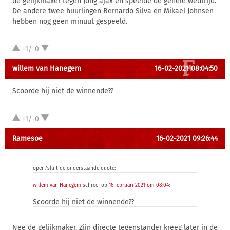
de gelijkmaker tegen Jong ajax en speelde de gehele wedtrijd.
De andere twee huurlingen Bernardo Silva en Mikael Johnsen
hebben nog geen minuut gespeeld.
+1/-0
willem van Hanegem
16-02-2021 08:04:50
Scoorde hij niet de winnende??
+1/-0
Ramesoe
16-02-2021 09:26:44
open/sluit de onderstaande quote:
willem van Hanegem
schreef op
16 februari 2021 om 08:04
:
Scoorde hij niet de winnende??
Nee de gelijkmaker. Zijn directe tegenstander kreeg later in de