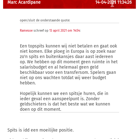
Marc Acardipane
14-04-2021 11:34:26
open/sluit de onderstaande quote:
Ramesoe
schreef op
13 april 2021 om 14:54
:
Een topspits kunnen wij niet betalen en gaat ook
niet komen. Elke ploeg in Europa is op zoek naar
zo'n spits en buitenkansjes daar aast iedereen
op. We hebben op dit moment geen ruimte in het
salarisbudget en al helemaal geen geld
beschikbaar voor een transfersom. Spelers gaan
niet op ons wachten totdat wij weer budget
hebben.
Hopelijk kunnen we een spitsje huren, die in
ieder geval een aanspeelpunt is. Zonder
geldschieters is dat het beste wat we kunnen
doen op dit moment.
Spits is idd een moeilijke positie.