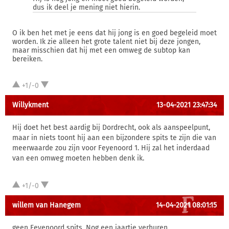
dus ik deel je mening niet hierin.
O ik ben het met je eens dat hij jong is en goed begeleid moet
worden. Ik zie alleen het grote talent niet bij deze jongen,
maar misschien dat hij met een omweg de subtop kan
bereiken.
+1/-0
Willykment
13-04-2021 23:47:34
Hij doet het best aardig bij Dordrecht, ook als aanspeelpunt,
maar in niets toont hij aan een bijzondere spits te zijn die van
meerwaarde zou zijn voor Feyenoord 1. Hij zal het inderdaad
van een omweg moeten hebben denk ik.
+1/-0
willem van Hanegem
14-04-2021 08:01:15
geen Feyenoord spits. Nog een jaartje verhuren.