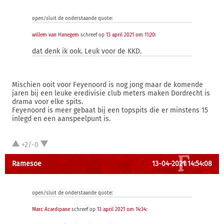
open/sluit de onderstaande quote:
willem van Hanegem
schreef op
13 april 2021 om 11:20
:
dat denk ik ook. Leuk voor de KKD.
Mischien ooit voor Feyenoord is nog jong maar de komende
jaren bij een leuke eredivisie club meters maken Dordrecht is
drama voor elke spits.
Feyenoord is meer gebaat bij een topspits die er minstens 15
inlegd en een aanspeelpunt is.
+2/-0
Ramesoe
13-04-2021 14:54:08
open/sluit de onderstaande quote:
Marc Acardipane
schreef op
13 april 2021 om 14:34
: