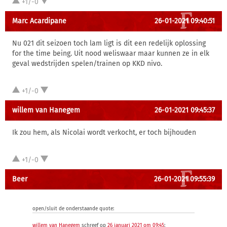
+1/-0
Marc Acardipane
26-01-2021 09:40:51
Nu 021 dit seizoen toch lam ligt is dit een redelijk oplossing
for the time being. Uit nood weliswaar maar kunnen ze in elk
geval wedstrijden spelen/trainen op KKD nivo.
+1/-0
willem van Hanegem
26-01-2021 09:45:37
Ik zou hem, als Nicolai wordt verkocht, er toch bijhouden
+1/-0
Beer
26-01-2021 09:55:39
open/sluit de onderstaande quote:
willem van Hanegem
schreef op
26 januari 2021 om 09:45
: