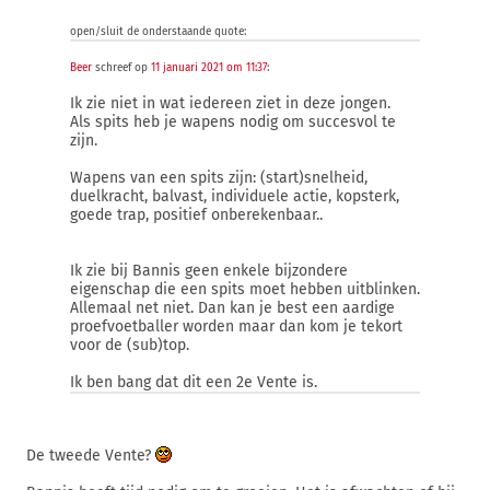
open/sluit de onderstaande quote:
Beer
schreef op
11 januari 2021 om 11:37
:
Ik zie niet in wat iedereen ziet in deze jongen.
Als spits heb je wapens nodig om succesvol te
zijn.
Wapens van een spits zijn: (start)snelheid,
duelkracht, balvast, individuele actie, kopsterk,
goede trap, positief onberekenbaar..
Ik zie bij Bannis geen enkele bijzondere
eigenschap die een spits moet hebben uitblinken.
Allemaal net niet. Dan kan je best een aardige
proefvoetballer worden maar dan kom je tekort
voor de (sub)top.
Ik ben bang dat dit een 2e Vente is.
De tweede Vente?