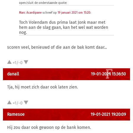
open/sluit de onderstaande quote:
Marc Acardipane
schreef op
19 januari 2021 om 15:20
:
Toch Volendam dus prima laat Jonk maar met
hem aan de slag gaan, kan het wel wat worden
nog.
scoren veel, benieuwd of die aan de bak komt daar...
+1/-0
danall
19-01-2021 15:36:50
Tja, hij moet zich daar ook laten zien.
+1/-0
Ramesoe
19-01-2021 19:20:09
Hij zou daar ook gewoon op de bank komen.