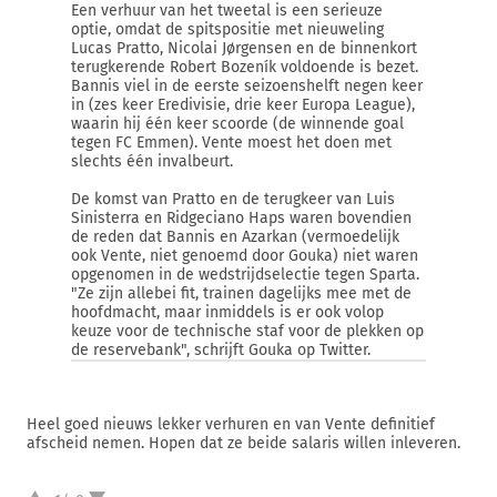
Een verhuur van het tweetal is een serieuze
optie, omdat de spitspositie met nieuweling
Lucas Pratto, Nicolai Jørgensen en de binnenkort
terugkerende Robert Bozeník voldoende is bezet.
Bannis viel in de eerste seizoenshelft negen keer
in (zes keer Eredivisie, drie keer Europa League),
waarin hij één keer scoorde (de winnende goal
tegen FC Emmen). Vente moest het doen met
slechts één invalbeurt.
De komst van Pratto en de terugkeer van Luis
Sinisterra en Ridgeciano Haps waren bovendien
de reden dat Bannis en Azarkan (vermoedelijk
ook Vente, niet genoemd door Gouka) niet waren
opgenomen in de wedstrijdselectie tegen Sparta.
"Ze zijn allebei fit, trainen dagelijks mee met de
hoofdmacht, maar inmiddels is er ook volop
keuze voor de technische staf voor de plekken op
de reservebank", schrijft Gouka op Twitter.
Heel goed nieuws lekker verhuren en van Vente definitief
afscheid nemen. Hopen dat ze beide salaris willen inleveren.