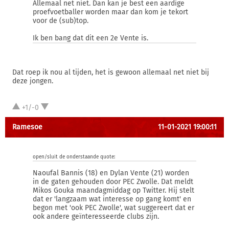
Allemaal net niet. Dan kan je best een aardige
proefvoetballer worden maar dan kom je tekort
voor de (sub)top.
Ik ben bang dat dit een 2e Vente is.
Dat roep ik nou al tijden, het is gewoon allemaal net niet bij
deze jongen.
+1/-0
Ramesoe
11-01-2021 19:00:11
open/sluit de onderstaande quote:
Naoufal Bannis (18) en Dylan Vente (21) worden
in de gaten gehouden door PEC Zwolle. Dat meldt
Mikos Gouka maandagmiddag op Twitter. Hij stelt
dat er 'langzaam wat interesse op gang komt' en
begon met 'ook PEC Zwolle', wat suggereert dat er
ook andere geïnteresseerde clubs zijn.