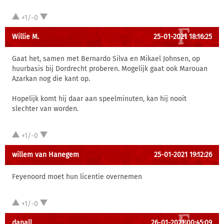
+1/-0
Willie M.
25-01-2021 18:16:25
Gaat het, samen met Bernardo Silva en Mikael Johnsen, op
huurbasis bij Dordrecht proberen. Mogelijk gaat ook Marouan
Azarkan nog die kant op.
Hopelijk komt hij daar aan speelminuten, kan hij nooit
slechter van worden.
+1/-0
willem van Hanegem
25-01-2021 19:12:26
Feyenoord moet hun licentie overnemen
+1/-0
danall
26-01-2021 00:45:09