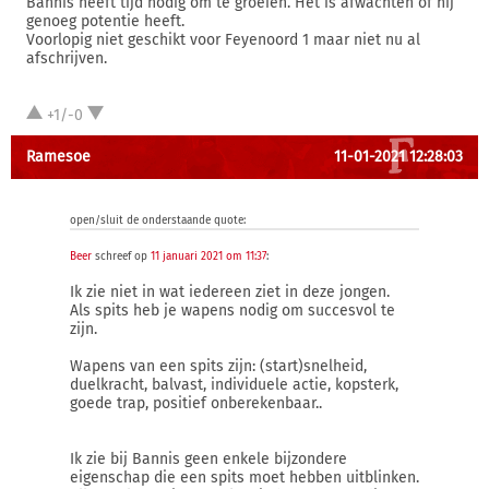
Bannis heeft tijd nodig om te groeien. Het is afwachten of hij
genoeg potentie heeft.
Voorlopig niet geschikt voor Feyenoord 1 maar niet nu al
afschrijven.
+1/-0
Ramesoe
11-01-2021 12:28:03
open/sluit de onderstaande quote:
Beer
schreef op
11 januari 2021 om 11:37
:
Ik zie niet in wat iedereen ziet in deze jongen.
Als spits heb je wapens nodig om succesvol te
zijn.
Wapens van een spits zijn: (start)snelheid,
duelkracht, balvast, individuele actie, kopsterk,
goede trap, positief onberekenbaar..
Ik zie bij Bannis geen enkele bijzondere
eigenschap die een spits moet hebben uitblinken.