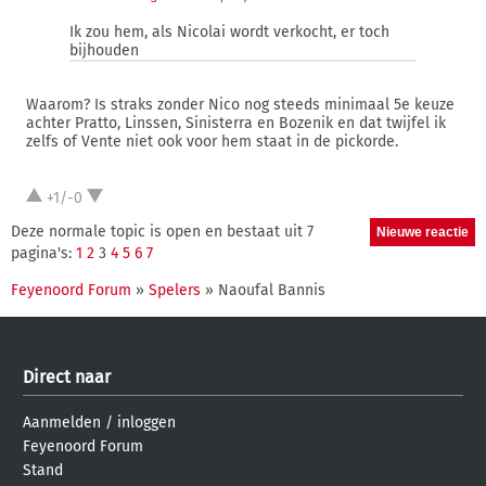
Ik zou hem, als Nicolai wordt verkocht, er toch
bijhouden
Waarom? Is straks zonder Nico nog steeds minimaal 5e keuze
achter Pratto, Linssen, Sinisterra en Bozenik en dat twijfel ik
zelfs of Vente niet ook voor hem staat in de pickorde.
+1/-0
Deze normale topic is open en bestaat uit 7
pagina's:
1
2
3
4
5
6
7
Feyenoord Forum
»
Spelers
» Naoufal Bannis
Direct naar
Aanmelden
/
inloggen
Feyenoord Forum
Stand