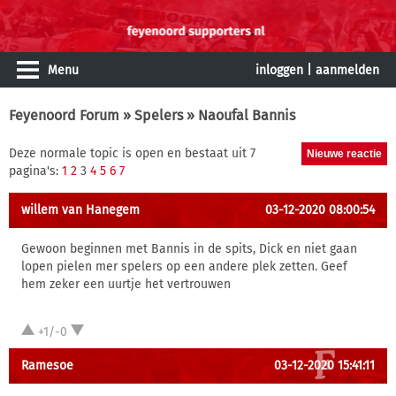
Menu
inloggen
|
aanmelden
Feyenoord Forum
»
Spelers
» Naoufal Bannis
Deze normale topic is open en bestaat uit 7
pagina's:
1
2
3
4
5
6
7
willem van Hanegem
03-12-2020 08:00:54
Gewoon beginnen met Bannis in de spits, Dick en niet gaan
lopen pielen mer spelers op een andere plek zetten. Geef
hem zeker een uurtje het vertrouwen
+1/-0
Ramesoe
03-12-2020 15:41:11