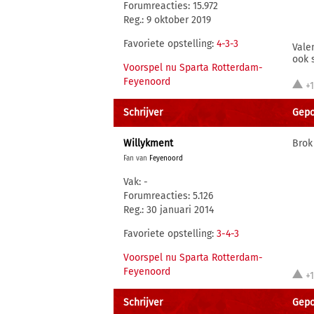
Forumreacties: 15.972
Reg.: 9 oktober 2019
Favoriete opstelling:
4-3-3
Vale
ook s
Voorspel nu Sparta Rotterdam-
Feyenoord
+
Schrijver
Gepo
Willykment
Brok
Fan van
Feyenoord
Vak: -
Forumreacties: 5.126
Reg.: 30 januari 2014
Favoriete opstelling:
3-4-3
Voorspel nu Sparta Rotterdam-
Feyenoord
+
Schrijver
Gepo