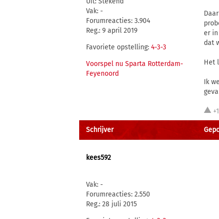
Uit: Stekend
Vak: -
Daar 
Forumreacties: 3.904
prob
Reg.: 9 april 2019
er i
dat w
Favoriete opstelling:
4-3-3
Het 
Voorspel nu Sparta Rotterdam-
Feyenoord
Ik we
geval
+
Schrijver
Gepos
kees592
Vak: -
Forumreacties: 2.550
Reg.: 28 juli 2015