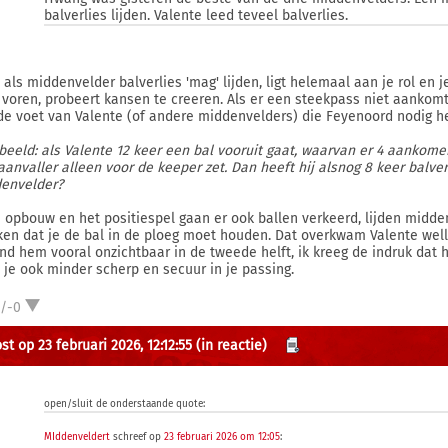
balverlies lijden. Valente leed teveel balverlies.
 als middenvelder balverlies 'mag' lijden, ligt helemaal aan je rol en j
 voren, probeert kansen te creeren. Als er een steekpass niet aankomt, 
de voet van Valente (of andere middenvelders) die Feyenoord nodig he
beeld: als Valente 12 keer een bal vooruit gaat, waarvan er 4 aankome
aanvaller alleen voor de keeper zet. Dan heeft hij alsnog 8 keer balver
envelder?
e opbouw en het positiespel gaan er ook ballen verkeerd, lijden midd
ken dat je de bal in de ploeg moet houden. Dat overkwam Valente wellic
ond hem vooral onzichtbaar in de tweede helft, ik kreeg de indruk dat h
 je ook minder scherp en secuur in je passing.
1/-0
t op 23 februari 2026, 12:12:55
(in reactie)
open/sluit de onderstaande quote:
MIddenveldert
schreef op
23 februari 2026 om 12:05
: