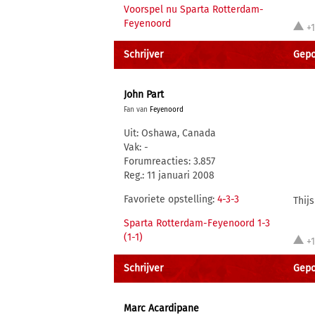
Voorspel nu Sparta Rotterdam-
Feyenoord
+
Schrijver
Gepo
John Part
Fan van
Feyenoord
Uit: Oshawa, Canada
Vak: -
Forumreacties: 3.857
Reg.: 11 januari 2008
Favoriete opstelling:
4-3-3
Thij
Sparta Rotterdam-Feyenoord 1-3
(1-1)
+
Schrijver
Gepo
Marc Acardipane