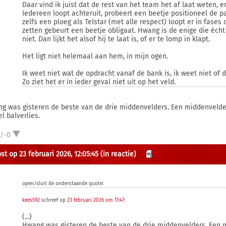
Daar vind ik juist dat de rest van het team het af laat weten, er 
Iedereen loopt achteruit, probeert een beetje positioneel de p
zelfs een ploeg als Telstar (met alle respect) loopt er in fase
zetten gebeurt een beetje obligaat. Hwang is de enige die écht
niet. Dan lijkt het alsof hij te laat is, of er te lomp in klapt.
Het ligt niet helemaal aan hem, in mijn ogen.
Ik weet niet wat de opdracht vanaf de bank is, ik weet niet of d
Zo ziet het er in ieder geval niet uit op het veld.
g was gisteren de beste van de drie middenvelders. Een middenvelder 
l balverlies.
1/-0
st op 23 februari 2026, 12:05:45
(in reactie)
open/sluit de onderstaande quote:
kees592
schreef op
23 februari 2026 om 11:47
:
(...)
Hwang was gisteren de beste van de drie middenvelders. Een