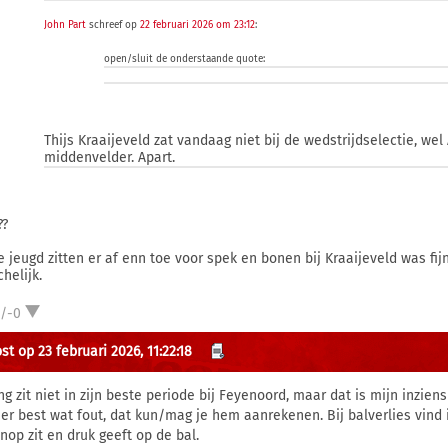
John Part
schreef op
22 februari 2026 om 23:12
:
open/sluit de onderstaande quote:
Thijs Kraaijeveld zat vandaag niet bij de wedstrijdselectie, w
middenvelder. Apart.
??
ie jeugd zitten er af enn toe voor spek en bonen bij Kraaijeveld was fij
helijk.
1/-0
t op 23 februari 2026, 11:22:18
g zit niet in zijn beste periode bij Feyenoord, maar dat is mijn inziens
 er best wat fout, dat kun/mag je hem aanrekenen. Bij balverlies vind ik
nop zit en druk geeft op de bal.