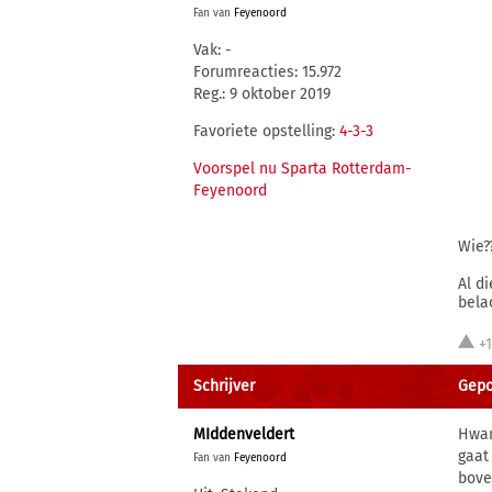
Fan van
Feyenoord
Vak: -
Forumreacties: 15.972
Reg.: 9 oktober 2019
Favoriete opstelling:
4-3-3
Voorspel nu Sparta Rotterdam-
Feyenoord
Wie?
Al d
belac
+
Schrijver
Gepos
MIddenveldert
Hwan
gaat
Fan van
Feyenoord
bove