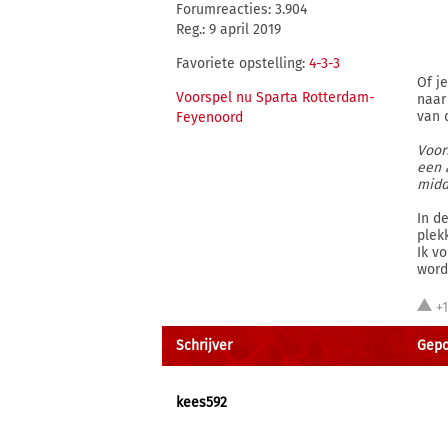
Forumreacties: 3.904
Reg.: 9 april 2019
Favoriete opstelling:
4-3-3
Of je
Voorspel nu Sparta Rotterdam-
naar
van 
Feyenoord
Voor
een 
midd
In d
plek
Ik v
word
+
Schrijver
Gepos
kees592