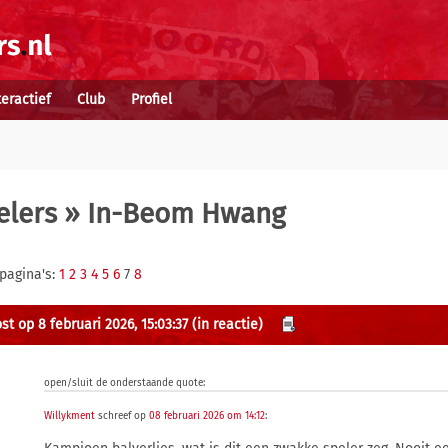
teractief
Club
Profiel
elers
» In-Beom Hwang
 pagina's:
1
2
3
4
5
6
7
8
st op 8 februari 2026, 15:03:37
(in reactie)
open/sluit de onderstaande quote:
Willykment
schreef op
08 februari 2026 om 14:12
: