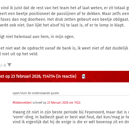
vind ik juist dat de rest van het team het af laat weten, er zit totaal g
eert een beetje positioneel de passlijnen af te dekken. Maar zelfs een 
n fases dan nog doorheen. Het druk zetten gebeurt een beetje obligaat.
erkt ook niet. Dan lijkt het alsof hij te laat is, of er te lomp in klapt.
ligt niet helemaal aan hem, in mijn ogen.
et niet wat de opdracht vanaf de bank is, ik weet niet of dat duidelijk 
 niet uit op het veld.
1/-0
t op 23 februari 2026, 11:47:14
(in reactie)
open/sluit de onderstaande quote:
MIddenveldert
schreef op
23 februari 2026 om 11:22
:
Hwang zit niet in zijn beste periode bij Feyenoord, maar dat is 
'vorm'-ding. In balbezit gaat er best wat fout, dat kun/mag je 
vind ik eigenlijk dat hij de enige is die er wél bovenop zit en dr