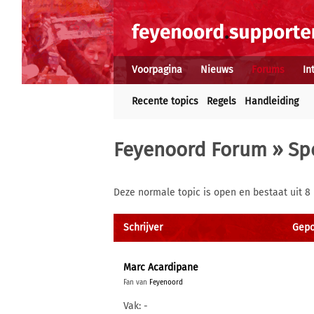
Voorpagina
Nieuws
Forums
In
Recente topics
Regels
Handleiding
Feyenoord Forum
»
Sp
Deze normale topic is open en bestaat uit 8
Schrijver
Gepo
Marc Acardipane
Fan van
Feyenoord
Vak: -