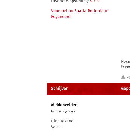
Favoriete opstelling:
4-3-3
Voorspel nu Sparta Rotterdam-
Feyenoord
Hwan
tevee
+
Schrijver
Gepo
MIddenveldert
Fan van
Feyenoord
Uit: Stekend
Vak: -