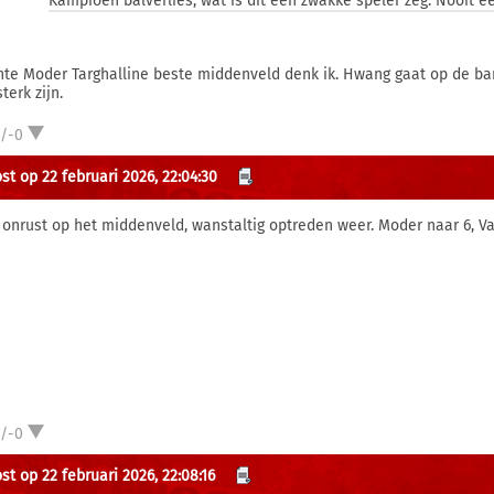
Kampioen balverlies, wat is dit een zwakke speler zeg. Nooit ee
nte Moder Targhalline beste middenveld denk ik. Hwang gaat op de ban
terk zijn.
1/-0
st op 22 februari 2026, 22:04:30
 onrust op het middenveld, wanstaltig optreden weer. Moder naar 6, Va
1/-0
st op 22 februari 2026, 22:08:16