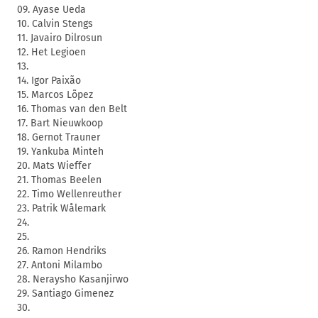
09. Ayase Ueda
10. Calvin Stengs
11. Javairo Dilrosun
12. Het Legioen
13.
14. Igor Paixão
15. Marcos Lõpez
16. Thomas van den Belt
17. Bart Nieuwkoop
18. Gernot Trauner
19. Yankuba Minteh
20. Mats Wieffer
21. Thomas Beelen
22. Timo Wellenreuther
23. Patrik Wålemark
24.
25.
26. Ramon Hendriks
27. Antoni Milambo
28. Neraysho Kasanjirwo
29. Santiago Gimenez
30.