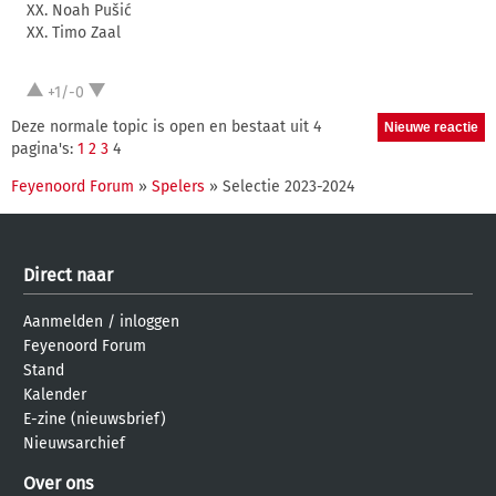
XX. Noah Pušić
XX. Timo Zaal
+1/-0
Deze normale topic is open en bestaat uit 4
pagina's:
1
2
3
4
Feyenoord Forum
»
Spelers
» Selectie 2023-2024
Direct naar
Aanmelden
/
inloggen
Feyenoord Forum
Stand
Kalender
E-zine (nieuwsbrief)
Nieuwsarchief
Over ons