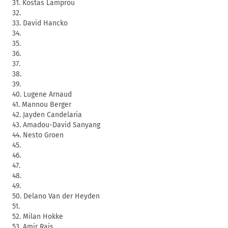
31. Kostas Lamprou
32.
33. David Hancko
34.
35.
36.
37.
38.
39.
40. Lugene Arnaud
41. Mannou Berger
42. Jayden Candelaria
43. Amadou-David Sanyang
44. Nesto Groen
45.
46.
47.
48.
49.
50. Delano Van der Heyden
51.
52. Milan Hokke
53. Amir Rais