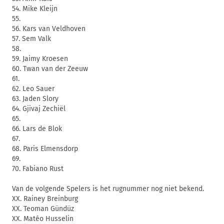
54. Mike Kleijn
55.
56. Kars van Veldhoven
57. Sem Valk
58.
59. Jaimy Kroesen
60. Twan van der Zeeuw
61.
62. Leo Sauer
63. Jaden Slory
64. Gjivaj Zechiël
65.
66. Lars de Blok
67.
68. Paris Elmensdorp
69.
70. Fabiano Rust
Van de volgende Spelers is het rugnummer nog niet bekend.
XX. Rainey Breinburg
XX. Teoman Gündüz
XX. Matéo Husselin