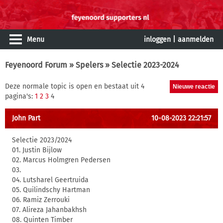
Menu
inloggen
|
aanmelden
Feyenoord Forum
»
Spelers
» Selectie 2023-2024
Deze normale topic is open en bestaat uit 4
pagina's:
1
2
3
4
John Part
10-08-2023 22:21:57
Selectie 2023/2024
01. Justin Bijlow
02. Marcus Holmgren Pedersen
03.
04. Lutsharel Geertruida
05. Quilindschy Hartman
06. Ramiz Zerrouki
07. Alireza Jahanbakhsh
08. Quinten Timber