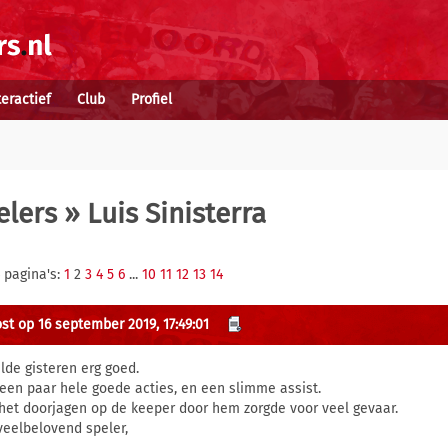
teractief
Club
Profiel
elers
» Luis Sinisterra
 pagina's:
1
2
3
4
5
6
...
10
11
12
13
14
st op 16 september 2019, 17:49:01
lde gisteren erg goed.
een paar hele goede acties, en een slimme assist.
het doorjagen op de keeper door hem zorgde voor veel gevaar.
veelbelovend speler,