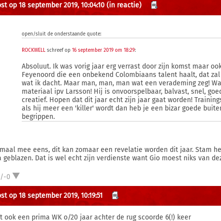
st op 18 september 2019, 10:04:10
(in reactie)
open/sluit de onderstaande quote:
ROCKWELL
schreef op
16 september 2019 om 18:29
:
Absoluut. Ik was vorig jaar erg verrast door zijn komst maar ook
Feyenoord die een onbekend Colombiaans talent haalt, dat zal v
wat ik dacht. Maar man, man, man wat een verademing zeg! Wa
materiaal ipv Larsson! Hij is onvoorspelbaar, balvast, snel, g
creatief. Hopen dat dit jaar echt zijn jaar gaat worden! Traini
als hij meer een 'killer' wordt dan heb je een bizar goede buite
begrippen.
maal mee eens, dit kan zomaar een revelatie worden dit jaar. Stam he
a geblazen. Dat is wel echt zijn verdienste want Gio moest niks van d
1/-0
st op 18 september 2019, 10:19:51
t ook een prima WK o/20 jaar achter de rug scoorde 6(!) keer