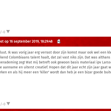
1/-0
st op 16 september 2019, 18:29:48
luut. Ik was vorig jaar erg verrast door zijn komst maar ook wel een kl
kend Colombiaans talent haalt, dat zal vast niks zijn. Dat was althan
verademing zeg! Wat mij betreft ook gewoon basis materiaal ipv Larsson
e aanname en uiterst creatief. Hopen dat dit jaar echt zijn jaar gaat 
rken en als hij meer een 'killer' wordt dan heb je een bizar goede buit
2/-0