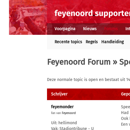
Voorpagina
Nieuws
Forums
In
Recente topics
Regels
Handleiding
Feyenoord Forum
»
Sp
Deze normale topic is open en bestaat uit 14
Schrijver
Gepo
feyemonder
Spee
Had 
Fan van
Feyenoord
Ook 
Uit: hellimond
Een 
Vak: Stadiontribune - U