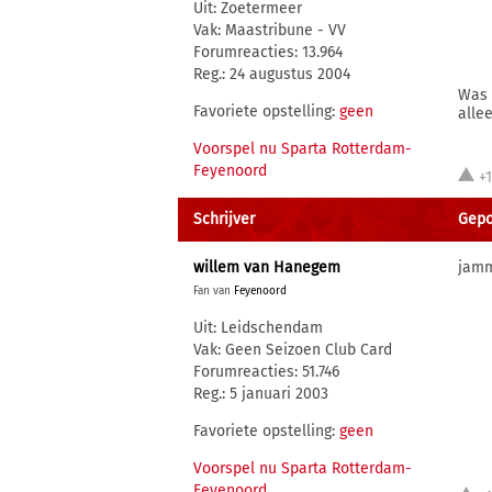
Uit: Zoetermeer
Vak: Maastribune - VV
Forumreacties: 13.964
Reg.: 24 augustus 2004
Was 
Favoriete opstelling:
geen
alle
Voorspel nu Sparta Rotterdam-
Feyenoord
+
Schrijver
Gepo
willem van Hanegem
jamm
Fan van
Feyenoord
Uit: Leidschendam
Vak: Geen Seizoen Club Card
Forumreacties: 51.746
Reg.: 5 januari 2003
Favoriete opstelling:
geen
Voorspel nu Sparta Rotterdam-
Feyenoord