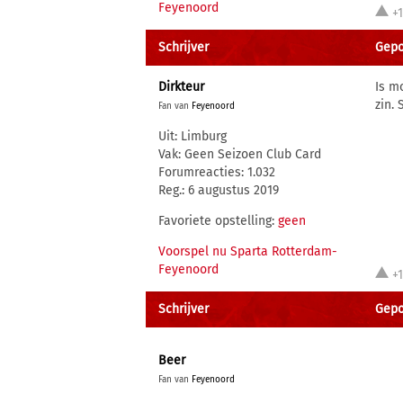
Feyenoord
+
Schrijver
Gepo
Dirkteur
Is m
zin.
Fan van
Feyenoord
Uit: Limburg
Vak: Geen Seizoen Club Card
Forumreacties: 1.032
Reg.: 6 augustus 2019
Favoriete opstelling:
geen
Voorspel nu Sparta Rotterdam-
Feyenoord
+
Schrijver
Gepo
Beer
Fan van
Feyenoord