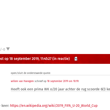
1/-0
st op 18 september 2019, 11:45:27
(in reactie)
open/sluit de onderstaande quote:
willem van Hanegem
schreef op
18 september 2019 om 10:19
:
Heeft ook een prima WK o/20 jaar achter de rug scoorde 6(!) k
 keer:
https://en.wikipedia.org/wiki/2019_FIFA_U-20_World_Cup