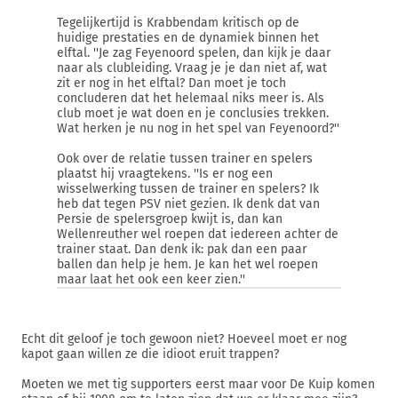
Tegelijkertijd is Krabbendam kritisch op de
huidige prestaties en de dynamiek binnen het
elftal. ''Je zag Feyenoord spelen, dan kijk je daar
naar als clubleiding. Vraag je je dan niet af, wat
zit er nog in het elftal? Dan moet je toch
concluderen dat het helemaal niks meer is. Als
club moet je wat doen en je conclusies trekken.
Wat herken je nu nog in het spel van Feyenoord?''
Ook over de relatie tussen trainer en spelers
plaatst hij vraagtekens. ''Is er nog een
wisselwerking tussen de trainer en spelers? Ik
heb dat tegen PSV niet gezien. Ik denk dat van
Persie de spelersgroep kwijt is, dan kan
Wellenreuther wel roepen dat iedereen achter de
trainer staat. Dan denk ik: pak dan een paar
ballen dan help je hem. Je kan het wel roepen
maar laat het ook een keer zien.''
Echt dit geloof je toch gewoon niet? Hoeveel moet er nog
kapot gaan willen ze die idioot eruit trappen?
Moeten we met tig supporters eerst maar voor De Kuip komen