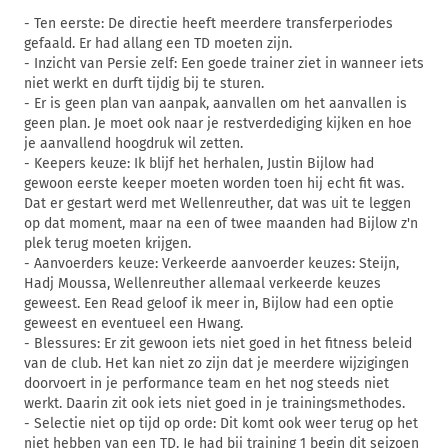
- Ten eerste: De directie heeft meerdere transferperiodes
gefaald. Er had allang een TD moeten zijn.
- Inzicht van Persie zelf: Een goede trainer ziet in wanneer iets
niet werkt en durft tijdig bij te sturen.
- Er is geen plan van aanpak, aanvallen om het aanvallen is
geen plan. Je moet ook naar je restverdediging kijken en hoe
je aanvallend hoogdruk wil zetten.
- Keepers keuze: Ik blijf het herhalen, Justin Bijlow had
gewoon eerste keeper moeten worden toen hij echt fit was.
Dat er gestart werd met Wellenreuther, dat was uit te leggen
op dat moment, maar na een of twee maanden had Bijlow z'n
plek terug moeten krijgen.
- Aanvoerders keuze: Verkeerde aanvoerder keuzes: Steijn,
Hadj Moussa, Wellenreuther allemaal verkeerde keuzes
geweest. Een Read geloof ik meer in, Bijlow had een optie
geweest en eventueel een Hwang.
- Blessures: Er zit gewoon iets niet goed in het fitness beleid
van de club. Het kan niet zo zijn dat je meerdere wijzigingen
doorvoert in je performance team en het nog steeds niet
werkt. Daarin zit ook iets niet goed in je trainingsmethodes.
- Selectie niet op tijd op orde: Dit komt ook weer terug op het
niet hebben van een TD. Je had bij training 1 begin dit seizoen