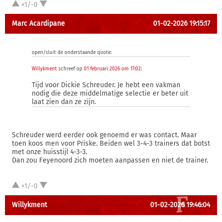
+1/-0
Marc Acardipane
01-02-2026 19:15:17
open/sluit de onderstaande quote:
Willykment
schreef op
01 februari 2026 om 17:02
:
Tijd voor Dickie Schreuder. Je hebt een vakman
nodig die deze middelmatige selectie er beter uit
laat zien dan ze zijn.
Schreuder werd eerder ook genoemd er was contact. Maar
toen koos men voor Priske. Beiden wel 3-4-3 trainers dat botst
met onze huisstijl 4-3-3.
Dan zou Feyenoord zich moeten aanpassen en niet de trainer.
+1/-0
Willykment
01-02-2026 19:46:04