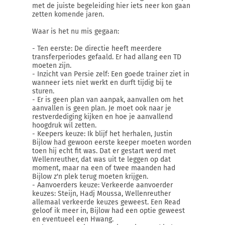
met de juiste begeleiding hier iets neer kon gaan
zetten komende jaren.
Waar is het nu mis gegaan:
- Ten eerste: De directie heeft meerdere
transferperiodes gefaald. Er had allang een TD
moeten zijn.
- Inzicht van Persie zelf: Een goede trainer ziet in
wanneer iets niet werkt en durft tijdig bij te
sturen.
- Er is geen plan van aanpak, aanvallen om het
aanvallen is geen plan. Je moet ook naar je
restverdediging kijken en hoe je aanvallend
hoogdruk wil zetten.
- Keepers keuze: Ik blijf het herhalen, Justin
Bijlow had gewoon eerste keeper moeten worden
toen hij echt fit was. Dat er gestart werd met
Wellenreuther, dat was uit te leggen op dat
moment, maar na een of twee maanden had
Bijlow z'n plek terug moeten krijgen.
- Aanvoerders keuze: Verkeerde aanvoerder
keuzes: Steijn, Hadj Moussa, Wellenreuther
allemaal verkeerde keuzes geweest. Een Read
geloof ik meer in, Bijlow had een optie geweest
en eventueel een Hwang.