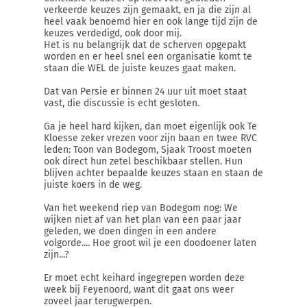
verkeerde keuzes zijn gemaakt, en ja die zijn al
heel vaak benoemd hier en ook lange tijd zijn de
keuzes verdedigd, ook door mij.
Het is nu belangrijk dat de scherven opgepakt
worden en er heel snel een organisatie komt te
staan die WEL de juiste keuzes gaat maken.
Dat van Persie er binnen 24 uur uit moet staat
vast, die discussie is echt gesloten.
Ga je heel hard kijken, dan moet eigenlijk ook Te
Kloesse zeker vrezen voor zijn baan en twee RVC
leden: Toon van Bodegom, Sjaak Troost moeten
ook direct hun zetel beschikbaar stellen. Hun
blijven achter bepaalde keuzes staan en staan de
juiste koers in de weg.
Van het weekend riep van Bodegom nog: We
wijken niet af van het plan van een paar jaar
geleden, we doen dingen in een andere
volgorde.... Hoe groot wil je een doodoener laten
zijn...?
Er moet echt keihard ingegrepen worden deze
week bij Feyenoord, want dit gaat ons weer
zoveel jaar terugwerpen.