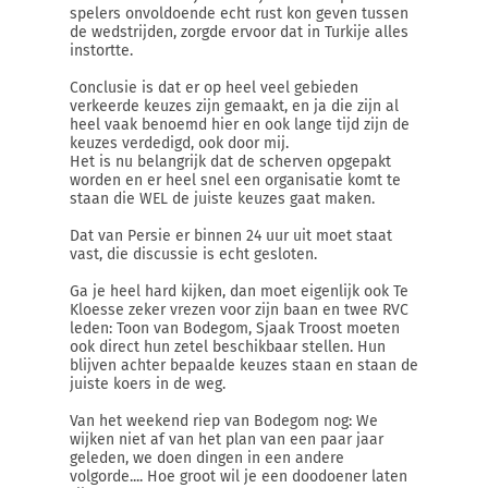
spelers onvoldoende echt rust kon geven tussen
de wedstrijden, zorgde ervoor dat in Turkije alles
instortte.
Conclusie is dat er op heel veel gebieden
verkeerde keuzes zijn gemaakt, en ja die zijn al
heel vaak benoemd hier en ook lange tijd zijn de
keuzes verdedigd, ook door mij.
Het is nu belangrijk dat de scherven opgepakt
worden en er heel snel een organisatie komt te
staan die WEL de juiste keuzes gaat maken.
Dat van Persie er binnen 24 uur uit moet staat
vast, die discussie is echt gesloten.
Ga je heel hard kijken, dan moet eigenlijk ook Te
Kloesse zeker vrezen voor zijn baan en twee RVC
leden: Toon van Bodegom, Sjaak Troost moeten
ook direct hun zetel beschikbaar stellen. Hun
blijven achter bepaalde keuzes staan en staan de
juiste koers in de weg.
Van het weekend riep van Bodegom nog: We
wijken niet af van het plan van een paar jaar
geleden, we doen dingen in een andere
volgorde.... Hoe groot wil je een doodoener laten