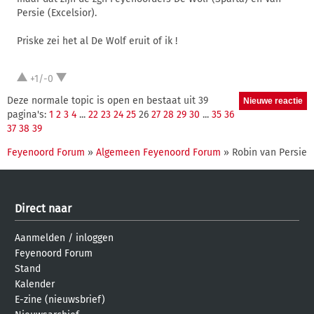
Persie (Excelsior).
Priske zei het al De Wolf eruit of ik !
+1/-0
Deze normale topic is open en bestaat uit 39
pagina's:
1
2
3
4
...
22
23
24
25
26
27
28
29
30
...
35
36
37
38
39
Feyenoord Forum
»
Algemeen Feyenoord Forum
» Robin van Persie
Direct naar
Aanmelden
/
inloggen
Feyenoord Forum
Stand
Kalender
E-zine (nieuwsbrief)