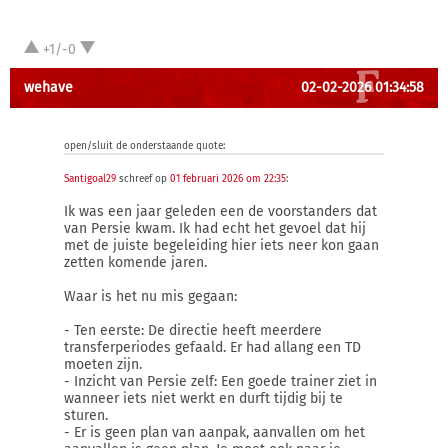
+1/-0
wehave
02-02-2026 01:34:58
open/sluit de onderstaande quote:
Santigoal29
schreef op
01 februari 2026 om 22:35
:
Ik was een jaar geleden een de voorstanders dat
van Persie kwam. Ik had echt het gevoel dat hij
met de juiste begeleiding hier iets neer kon gaan
zetten komende jaren.
Waar is het nu mis gegaan:
- Ten eerste: De directie heeft meerdere
transferperiodes gefaald. Er had allang een TD
moeten zijn.
- Inzicht van Persie zelf: Een goede trainer ziet in
wanneer iets niet werkt en durft tijdig bij te
sturen.
- Er is geen plan van aanpak, aanvallen om het