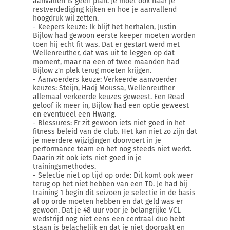
aanvallen is geen plan. Je moet ook naar je
restverdediging kijken en hoe je aanvallend
hoogdruk wil zetten.
- Keepers keuze: Ik blijf het herhalen, Justin
Bijlow had gewoon eerste keeper moeten worden
toen hij echt fit was. Dat er gestart werd met
Wellenreuther, dat was uit te leggen op dat
moment, maar na een of twee maanden had
Bijlow z'n plek terug moeten krijgen.
- Aanvoerders keuze: Verkeerde aanvoerder
keuzes: Steijn, Hadj Moussa, Wellenreuther
allemaal verkeerde keuzes geweest. Een Read
geloof ik meer in, Bijlow had een optie geweest
en eventueel een Hwang.
- Blessures: Er zit gewoon iets niet goed in het
fitness beleid van de club. Het kan niet zo zijn dat
je meerdere wijzigingen doorvoert in je
performance team en het nog steeds niet werkt.
Daarin zit ook iets niet goed in je
trainingsmethodes.
- Selectie niet op tijd op orde: Dit komt ook weer
terug op het niet hebben van een TD. Je had bij
training 1 begin dit seizoen je selectie in de basis
al op orde moeten hebben en dat geld was er
gewoon. Dat je 48 uur voor je belangrijke VCL
wedstrijd nog niet eens een centraal duo hebt
staan is belachelijk en dat je niet doorpakt en