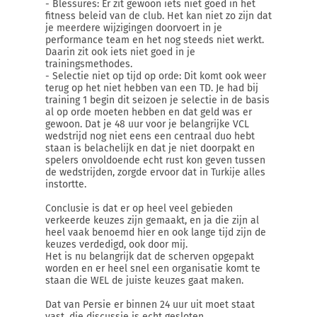
- Blessures: Er zit gewoon iets niet goed in het
fitness beleid van de club. Het kan niet zo zijn dat
je meerdere wijzigingen doorvoert in je
performance team en het nog steeds niet werkt.
Daarin zit ook iets niet goed in je
trainingsmethodes.
- Selectie niet op tijd op orde: Dit komt ook weer
terug op het niet hebben van een TD. Je had bij
training 1 begin dit seizoen je selectie in de basis
al op orde moeten hebben en dat geld was er
gewoon. Dat je 48 uur voor je belangrijke VCL
wedstrijd nog niet eens een centraal duo hebt
staan is belachelijk en dat je niet doorpakt en
spelers onvoldoende echt rust kon geven tussen
de wedstrijden, zorgde ervoor dat in Turkije alles
instortte.
Conclusie is dat er op heel veel gebieden
verkeerde keuzes zijn gemaakt, en ja die zijn al
heel vaak benoemd hier en ook lange tijd zijn de
keuzes verdedigd, ook door mij.
Het is nu belangrijk dat de scherven opgepakt
worden en er heel snel een organisatie komt te
staan die WEL de juiste keuzes gaat maken.
Dat van Persie er binnen 24 uur uit moet staat
vast, die discussie is echt gesloten.