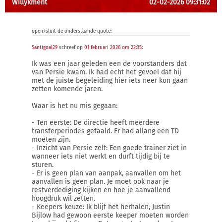
Willykment
02-02-2026 09:31:02
open/sluit de onderstaande quote:
Santigoal29
schreef op
01 februari 2026 om 22:35
:
Ik was een jaar geleden een de voorstanders dat
van Persie kwam. Ik had echt het gevoel dat hij
met de juiste begeleiding hier iets neer kon gaan
zetten komende jaren.
Waar is het nu mis gegaan:
- Ten eerste: De directie heeft meerdere
transferperiodes gefaald. Er had allang een TD
moeten zijn.
- Inzicht van Persie zelf: Een goede trainer ziet in
wanneer iets niet werkt en durft tijdig bij te
sturen.
- Er is geen plan van aanpak, aanvallen om het
aanvallen is geen plan. Je moet ook naar je
restverdediging kijken en hoe je aanvallend
hoogdruk wil zetten.
- Keepers keuze: Ik blijf het herhalen, Justin
Bijlow had gewoon eerste keeper moeten worden