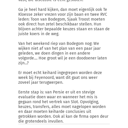
Ga je heel hard kijken, dan moet eigenlijk ook Te
Kloesse zeker vrezen voor zijn baan en twee RVC
leden: Toon van Bodegom, Sjaak Troost moeten
ook direct hun zetel beschikbaar stellen. Hun
blijven achter bepaalde keuzes staan en staan de
juiste koers in de weg.
Van het weekend riep van Bodegom nog: We
wijken niet af van het plan van een paar jaar
geleden, we doen dingen in een andere
volgorde.... Hoe groot wil je een doodoener laten
zijn...?
Er moet echt keihard ingegrepen worden deze
week bij Feyenoord, want dit gaat ons weer
zoveel jaar terugwerpen.
Eerste stap is: van Persie er uit en stevige
evaluatie doen waar en wanneer het mis is
gegaan rond het vertrek van Slot. Opvolging,
keuzes, transfers, alles moet nagelopen worden
en daar moeten keiharde conclusies uit
getrokken worden. Ook al kan de firma open deur
die grotendeels invullen.