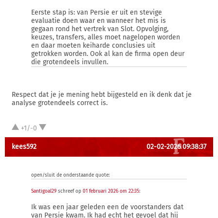
Eerste stap is: van Persie er uit en stevige
evaluatie doen waar en wanneer het mis is
gegaan rond het vertrek van Slot. Opvolging,
keuzes, transfers, alles moet nagelopen worden
en daar moeten keiharde conclusies uit
getrokken worden. Ook al kan de firma open deur
die grotendeels invullen.
Respect dat je je mening hebt bijgesteld en ik denk dat je
analyse grotendeels correct is.
+1/-0
kees592
02-02-2026 09:38:37
open/sluit de onderstaande quote:
Santigoal29
schreef op
01 februari 2026 om 22:35
:
Ik was een jaar geleden een de voorstanders dat
van Persie kwam. Ik had echt het gevoel dat hij