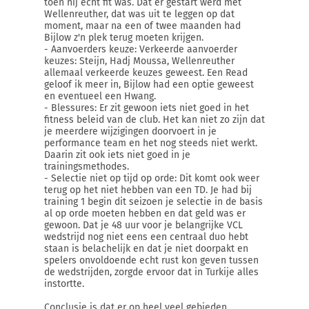
toen hij echt fit was. Dat er gestart werd met
Wellenreuther, dat was uit te leggen op dat
moment, maar na een of twee maanden had
Bijlow z'n plek terug moeten krijgen.
- Aanvoerders keuze: Verkeerde aanvoerder
keuzes: Steijn, Hadj Moussa, Wellenreuther
allemaal verkeerde keuzes geweest. Een Read
geloof ik meer in, Bijlow had een optie geweest
en eventueel een Hwang.
- Blessures: Er zit gewoon iets niet goed in het
fitness beleid van de club. Het kan niet zo zijn dat
je meerdere wijzigingen doorvoert in je
performance team en het nog steeds niet werkt.
Daarin zit ook iets niet goed in je
trainingsmethodes.
- Selectie niet op tijd op orde: Dit komt ook weer
terug op het niet hebben van een TD. Je had bij
training 1 begin dit seizoen je selectie in de basis
al op orde moeten hebben en dat geld was er
gewoon. Dat je 48 uur voor je belangrijke VCL
wedstrijd nog niet eens een centraal duo hebt
staan is belachelijk en dat je niet doorpakt en
spelers onvoldoende echt rust kon geven tussen
de wedstrijden, zorgde ervoor dat in Turkije alles
instortte.
Conclusie is dat er op heel veel gebieden