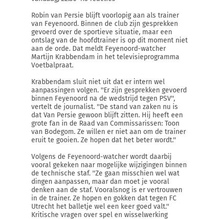
Robin van Persie blijft voorlopig aan als trainer
van Feyenoord. Binnen de club zijn gesprekken
gevoerd over de sportieve situatie, maar een
ontslag van de hoofdtrainer is op dit moment niet
aan de orde. Dat meldt Feyenoord-watcher
Martijn Krabbendam in het televisieprogramma
Voetbalpraat.
Krabbendam sluit niet uit dat er intern wel
aanpassingen volgen. ''Er zijn gesprekken gevoerd
binnen Feyenoord na de wedstrijd tegen PSV'',
vertelt de journalist. ''De stand van zaken nu is
dat Van Persie gewoon blijft zitten. Hij heeft een
grote fan in de Raad van Commissarissen: Toon
van Bodegom. Ze willen er niet aan om de trainer
eruit te gooien. Ze hopen dat het beter wordt.''
Volgens de Feyenoord-watcher wordt daarbij
vooral gekeken naar mogelijke wijzigingen binnen
de technische staf. ''Ze gaan misschien wel wat
dingen aanpassen, maar dan moet je vooral
denken aan de staf. Vooralsnog is er vertrouwen
in de trainer. Ze hopen en gokken dat tegen FC
Utrecht het balletje wel een keer goed valt.''
Kritische vragen over spel en wisselwerking