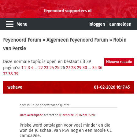
Menu
inloggen
|
aanmelden
Feyenoord Forum
»
Algemeen Feyenoord Forum
» Robin
van Persie
Deze normale topic is open en bestaat uit 39
pagina's:
1
2
3
4
...
22
23
24
25
26
27
28
29
30
...
35
36
37
38
39
wehave
01-02-2026 16:17:45
open/sluit de onderstaande quote:
Marc Acardipane
schreef op
01 februari 2026 om 15:28
:
Priske werd ontslagen voor veel minder en die
won de JC schaal van PSV nog en een mooie CL
campagne.