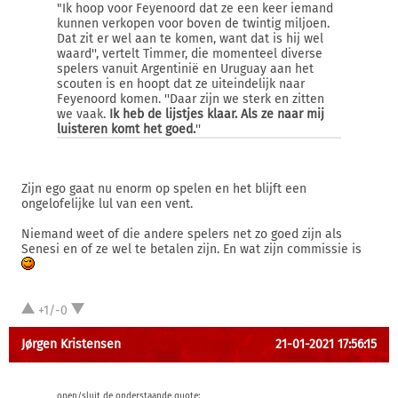
"Ik hoop voor Feyenoord dat ze een keer iemand
kunnen verkopen voor boven de twintig miljoen.
Dat zit er wel aan te komen, want dat is hij wel
waard'', vertelt Timmer, die momenteel diverse
spelers vanuit Argentinië en Uruguay aan het
scouten is en hoopt dat ze uiteindelijk naar
Feyenoord komen. ''Daar zijn we sterk en zitten
we vaak.
Ik heb de lijstjes klaar. Als ze naar mij
luisteren komt het goed.
''
Zijn ego gaat nu enorm op spelen en het blijft een
ongelofelijke lul van een vent.
Niemand weet of die andere spelers net zo goed zijn als
Senesi en of ze wel te betalen zijn. En wat zijn commissie is
+1/-0
Jørgen Kristensen
21-01-2021 17:56:15
open/sluit de onderstaande quote: