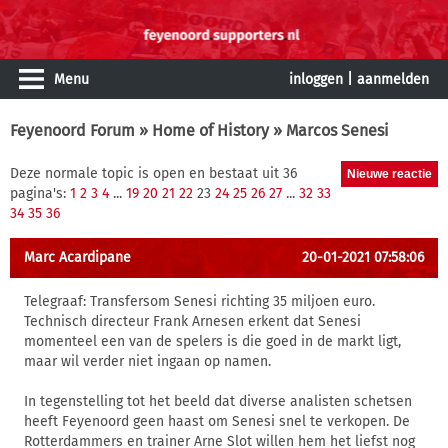
Menu
inloggen
|
aanmelden
Feyenoord Forum
»
Home of History
» Marcos Senesi
Deze normale topic is open en bestaat uit 36
pagina's:
1
2
3
4
...
19
20
21
22
23
24
25
26
27
...
32
33
34
35
36
Marc Acardipane
20-01-2021 07:58:06
Telegraaf: Transfersom Senesi richting 35 miljoen euro.
Technisch directeur Frank Arnesen erkent dat Senesi
momenteel een van de spelers is die goed in de markt ligt,
maar wil verder niet ingaan op namen.
In tegenstelling tot het beeld dat diverse analisten schetsen
heeft Feyenoord geen haast om Senesi snel te verkopen. De
Rotterdammers en trainer Arne Slot willen hem het liefst nog