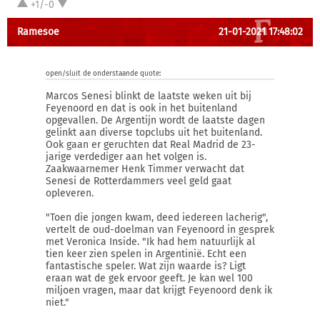
+1/-0
Ramesoe
21-01-2021 17:48:02
open/sluit de onderstaande quote:
Marcos Senesi blinkt de laatste weken uit bij
Feyenoord en dat is ook in het buitenland
opgevallen. De Argentijn wordt de laatste dagen
gelinkt aan diverse topclubs uit het buitenland.
Ook gaan er geruchten dat Real Madrid de 23-
jarige verdediger aan het volgen is.
Zaakwaarnemer Henk Timmer verwacht dat
Senesi de Rotterdammers veel geld gaat
opleveren.
"Toen die jongen kwam, deed iedereen lacherig",
vertelt de oud-doelman van Feyenoord in gesprek
met Veronica Inside. "Ik had hem natuurlijk al
tien keer zien spelen in Argentinië. Echt een
fantastische speler. Wat zijn waarde is? Ligt
eraan wat de gek ervoor geeft. Je kan wel 100
miljoen vragen, maar dat krijgt Feyenoord denk ik
niet."