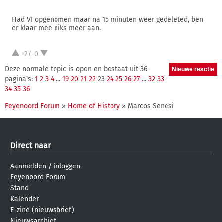
Had VI opgenomen maar na 15 minuten weer gedeleted, ben
er klaar mee niks meer aan.
+2/-0
Deze normale topic is open en bestaat uit 36
pagina's:
1
2
3
4
...
19
20
21
22
23
24
25
26
27
...
32
33
34
35
36
Feyenoord Forum
»
Home of History
» Marcos Senesi
Direct naar
Aanmelden
/
inloggen
Feyenoord Forum
Stand
Kalender
E-zine (nieuwsbrief)
Nieuwsarchief