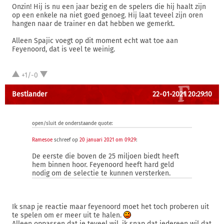
Onzin! Hij is nu een jaar bezig en de spelers die hij haalt zijn
op een enkele na niet goed genoeg. Hij laat teveel zijn oren
hangen naar de trainer en dat hebben we gemerkt.
Alleen Spajic voegt op dit moment echt wat toe aan
Feyenoord, dat is veel te weinig.
+1/-0
Bestlander
22-01-2021 20:29:10
open/sluit de onderstaande quote:
Ramesoe
schreef op
20 januari 2021 om 09:29
:
De eerste die boven de 25 miljoen biedt heeft
hem binnen hoor. Feyenoord heeft hard geld
nodig om de selectie te kunnen versterken.
Ik snap je reactie maar feyenoord moet het toch proberen uit
te spelen om er meer uit te halen.
Alleen oppassen dat je teveel wil, ik snap dat iedereen wil dat