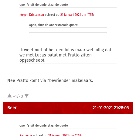
open/sluit de onderstaande quote:
Jørgen Kristensen
schreef op
21 januari 2021 om 17:56
:
open/sluit de onderstaande quote:
Ik weet niet of het een lul is maar wel lullig dat
we met Lucas patat met Pratto zitten
opgescheept.
Nee Pratto komt via "bevriende" makelaars.
+1/-0
Beer
21-01-2021 21:28:05
open/sluit de onderstaande quote:
Ramesoe
schreef op
21 januari 2021 om 17:59
: