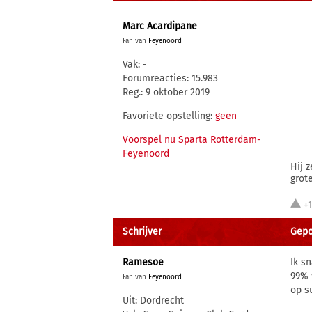
Marc Acardipane
Fan van
Feyenoord
Vak: -
Forumreacties: 15.983
Reg.: 9 oktober 2019
Favoriete opstelling:
geen
Voorspel nu Sparta Rotterdam-
Feyenoord
Hij 
grote
+
Schrijver
Gepos
Ramesoe
Ik s
99% 
Fan van
Feyenoord
op s
Uit: Dordrecht