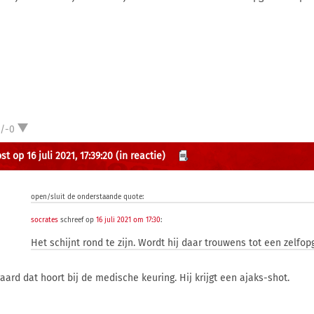
1/-0
t op 16 juli 2021, 17:39:20
(in reactie)
open/sluit de onderstaande quote:
socrates
schreef op
16 juli 2021 om 17:30
:
Het schijnt rond te zijn. Wordt hij daar trouwens tot een zelfo
raard dat hoort bij de medische keuring. Hij krijgt een ajaks-shot.