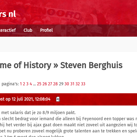
teractief
Club
Profiel
me of History
» Steven Berghuis
 pagina's:
1
2
3
4
...
25
26
27
28
29
30
31
32
33
t op 12 juli 2021, 12:08:04
 met salaris dat je zo 8/9 miljoen pakt.
 slecht bedrag voor iemand die alleen bij Feyenoord een topper was me
hij het verder bij ajax gaat doen maakt niet zoveel uit aangezien wij to
oet nu proberen zoveel mogelijk grote talenten aan te trekken en spel