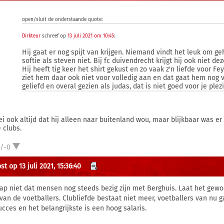
open/sluit de onderstaande quote:
Dirkteur
schreef op
13 juli 2021 om 10:45
:
Hij gaat er nog spijt van krijgen. Niemand vindt het leuk om ge
softie als steven niet. Bij fc duivendrecht krijgt hij ook niet de
Hij heeft tig keer het shirt gekust en zo vaak z'n liefde voor F
ziet hem daar ook niet voor volledig aan en dat gaat hem nog 
geliefd en overal gezien als judas, dat is niet goed voor je plezi
zei ook altijd dat hij alleen naar buitenland wou, maar blijkbaar was e
 clubs.
1/-0
t op 13 juli 2021, 15:36:40
nap niet dat mensen nog steeds bezig zijn met Berghuis. Laat het gewo
van de voetballers. Clubliefde bestaat niet meer, voetballers van nu
ucces en het belangrijkste is een hoog salaris.