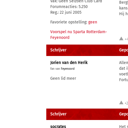
Vak: Geen Seizoen Club Card
Berg
Forumreacties: 5.250
kans 
Reg.: 22 juni 2005
Hij 
Favoriete opstelling:
geen
Voorspel nu Sparta Rotterdam-
Feyenoord
+
Schrijver
Gepos
Jorien van den Herik
Alle
dat i
Fan van
Feyenoord
voet
Geen lid meer
Fortu
+
Schrijver
Gepos
socrates
Het 