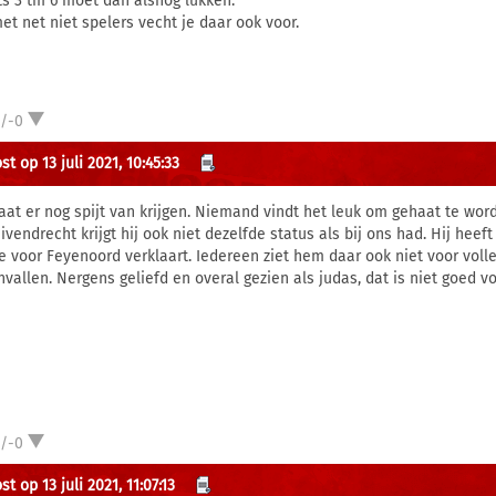
ts 3 tm 6 moet dan alsnog lukken.
et net niet spelers vecht je daar ook voor.
1/-0
t op 13 juli 2021, 10:45:33
gaat er nog spijt van krijgen. Niemand vindt het leuk om gehaat te worde
ivendrecht krijgt hij ook niet dezelfde status als bij ons had. Hij heeft
de voor Feyenoord verklaart. Iedereen ziet hem daar ook niet voor vol
nvallen. Nergens geliefd en overal gezien als judas, dat is niet goed voo
1/-0
t op 13 juli 2021, 11:07:13