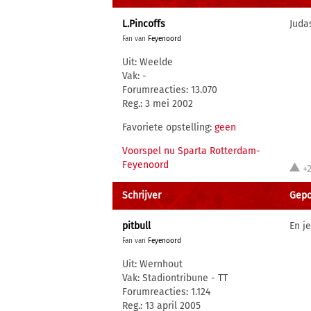
L.Pincoffs
Judas
Fan van
Feyenoord
Uit: Weelde
Vak: -
Forumreacties: 13.070
Reg.: 3 mei 2002
Favoriete opstelling:
geen
Voorspel nu Sparta Rotterdam-
Feyenoord
+
Schrijver
Gepos
pitbull
En j
Fan van
Feyenoord
Uit: Wernhout
Vak: Stadiontribune - TT
Forumreacties: 1.124
Reg.: 13 april 2005