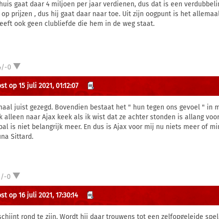
huis gaat daar 4 miljoen per jaar verdienen, dus dat is een verdubbelin
op prijzen , dus hij gaat daar naar toe. Uit zijn oogpunt is het allemaal
heeft ook geen clubliefde die hem in de weg staat.
4/-0
t op 15 juli 2021, 01:12:07
maal juist gezegd. Bovendien bestaat het " hun tegen ons gevoel " in m
k alleen naar Ajax keek als ik wist dat ze achter stonden is allang voor
bal is niet belangrijk meer. En dus is Ajax voor mij nu niets meer of m
na Sittard.
2/-0
t op 16 juli 2021, 17:30:14
schijnt rond te zijn. Wordt hij daar trouwens tot een zelfopgeleide spe