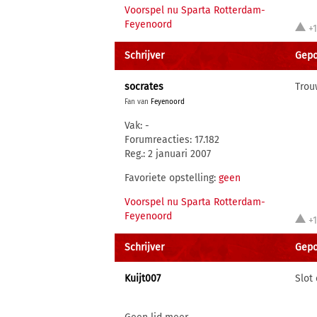
Voorspel nu Sparta Rotterdam-
Feyenoord
+
Schrijver
Gepos
socrates
Trou
Fan van
Feyenoord
Vak: -
Forumreacties: 17.182
Reg.: 2 januari 2007
Favoriete opstelling:
geen
Voorspel nu Sparta Rotterdam-
Feyenoord
+
Schrijver
Gepos
Kuijt007
Slot