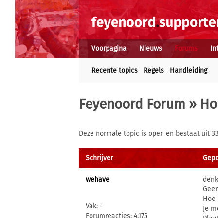
Voorpagina
Nieuws
Forums
In
Recente topics
Regels
Handleiding
Feyenoord Forum
»
Ho
Deze normale topic is open en bestaat uit 33
Schrijver
Gepos
wehave
denk
Geen
Hoe 
Vak: -
Je m
Forumreacties: 4.175