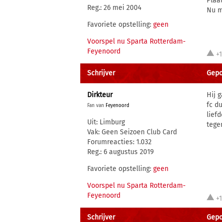
Plaa
Reg.: 26 mei 2004
Nu m
Favoriete opstelling:
geen
Voorspel nu Sparta Rotterdam-
Feyenoord
+
Schrijver
Gepos
Dirkteur
Hij 
fc du
Fan van
Feyenoord
lief
Uit: Limburg
tege
Vak: Geen Seizoen Club Card
Forumreacties: 1.032
Reg.: 6 augustus 2019
Favoriete opstelling:
geen
Voorspel nu Sparta Rotterdam-
Feyenoord
+
Schrijver
Gepos