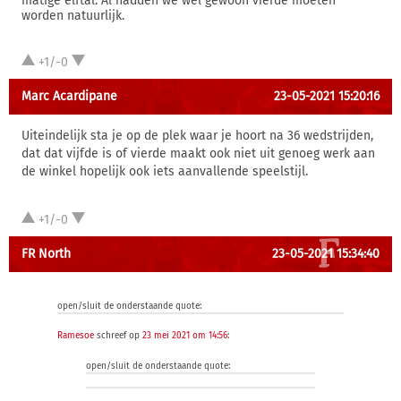
matige elftal. Al hadden we wel gewoon vierde moeten
worden natuurlijk.
+1/-0
Marc Acardipane
23-05-2021 15:20:16
Uiteindelijk sta je op de plek waar je hoort na 36 wedstrijden,
dat dat vijfde is of vierde maakt ook niet uit genoeg werk aan
de winkel hopelijk ook iets aanvallende speelstijl.
+1/-0
FR North
23-05-2021 15:34:40
open/sluit de onderstaande quote:
Ramesoe
schreef op
23 mei 2021 om 14:56
:
open/sluit de onderstaande quote: