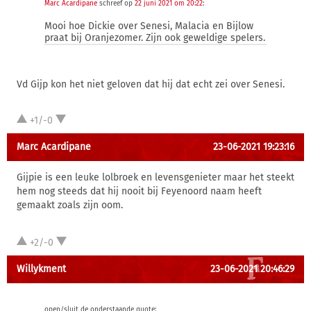
Marc Acardipane
schreef op
22 juni 2021 om 20:22
:
Mooi hoe Dickie over Senesi, Malacia en Bijlow
praat bij Oranjezomer. Zijn ook geweldige spelers.
Vd Gijp kon het niet geloven dat hij dat echt zei over Senesi.
+1/-0
Marc Acardipane
23-06-2021 19:23:16
Gijpie is een leuke lolbroek en levensgenieter maar het steekt
hem nog steeds dat hij nooit bij Feyenoord naam heeft
gemaakt zoals zijn oom.
+2/-0
Willykment
23-06-2021 20:46:29
open/sluit de onderstaande quote: