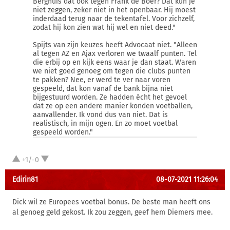
Berghuis dat ook tegen Frank de Boer? Dat kun je
niet zeggen, zeker niet in het openbaar. Hij moest
inderdaad terug naar de tekentafel. Voor zichzelf,
zodat hij kon zien wat hij wel en niet deed."
Spijts van zijn keuzes heeft Advocaat niet. "Alleen
al tegen AZ en Ajax verloren we twaalf punten. Tel
die erbij op en kijk eens waar je dan staat. Waren
we niet goed genoeg om tegen die clubs punten
te pakken? Nee, er werd te ver naar voren
gespeeld, dat kon vanaf de bank bijna niet
bijgestuurd worden. Ze hadden écht het gevoel
dat ze op een andere manier konden voetballen,
aanvallender. Ik vond dus van niet. Dat is
realistisch, in mijn ogen. En zo moet voetbal
gespeeld worden."
+1/-0
Edirin81
08-07-2021 11:26:04
Dick wil ze Europees voetbal bonus. De beste man heeft ons
al genoeg geld gekost. Ik zou zeggen, geef hem Diemers mee.