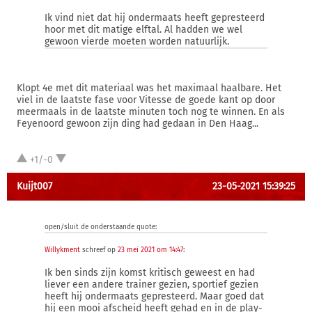
Ik vind niet dat hij ondermaats heeft gepresteerd
hoor met dit matige elftal. Al hadden we wel
gewoon vierde moeten worden natuurlijk.
Klopt 4e met dit materiaal was het maximaal haalbare. Het
viel in de laatste fase voor Vitesse de goede kant op door
meermaals in de laatste minuten toch nog te winnen. En als
Feyenoord gewoon zijn ding had gedaan in Den Haag...
+1/-0
Kuijt007
23-05-2021 15:39:25
open/sluit de onderstaande quote:
Willykment
schreef op
23 mei 2021 om 14:47
:
Ik ben sinds zijn komst kritisch geweest en had
liever een andere trainer gezien, sportief gezien
heeft hij ondermaats gepresteerd. Maar goed dat
hij een mooi afscheid heeft gehad en in de play-