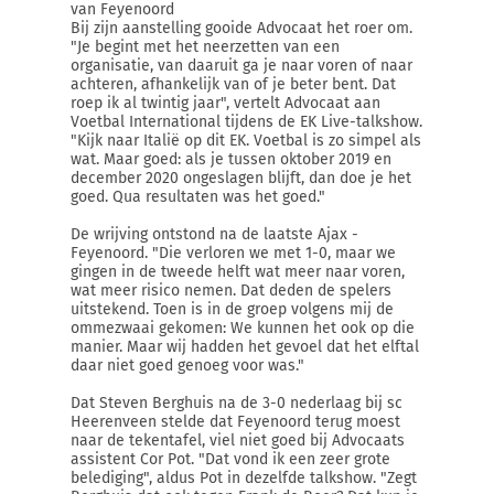
van Feyenoord
Bij zijn aanstelling gooide Advocaat het roer om.
"Je begint met het neerzetten van een
organisatie, van daaruit ga je naar voren of naar
achteren, afhankelijk van of je beter bent. Dat
roep ik al twintig jaar", vertelt Advocaat aan
Voetbal International tijdens de EK Live-talkshow.
"Kijk naar Italië op dit EK. Voetbal is zo simpel als
wat. Maar goed: als je tussen oktober 2019 en
december 2020 ongeslagen blijft, dan doe je het
goed. Qua resultaten was het goed."
De wrijving ontstond na de laatste Ajax -
Feyenoord. "Die verloren we met 1-0, maar we
gingen in de tweede helft wat meer naar voren,
wat meer risico nemen. Dat deden de spelers
uitstekend. Toen is in de groep volgens mij de
ommezwaai gekomen: We kunnen het ook op die
manier. Maar wij hadden het gevoel dat het elftal
daar niet goed genoeg voor was."
Dat Steven Berghuis na de 3-0 nederlaag bij sc
Heerenveen stelde dat Feyenoord terug moest
naar de tekentafel, viel niet goed bij Advocaats
assistent Cor Pot. "Dat vond ik een zeer grote
belediging", aldus Pot in dezelfde talkshow. "Zegt