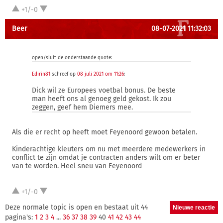
+1/-0
Beer
08-07-2021 11:32:03
open/sluit de onderstaande quote:
Edirin81
schreef op
08 juli 2021 om 11:26
:
Dick wil ze Europees voetbal bonus. De beste
man heeft ons al genoeg geld gekost. Ik zou
zeggen, geef hem Diemers mee.
Als die er recht op heeft moet Feyenoord gewoon betalen.
Kinderachtige kleuters om nu met meerdere medewerkers in
conflict te zijn omdat je contracten anders wilt om er beter
van te worden. Heel sneu van Feyenoord
+1/-0
Deze normale topic is open en bestaat uit 44
pagina's:
1
2
3
4
...
36
37
38
39
40
41
42
43
44