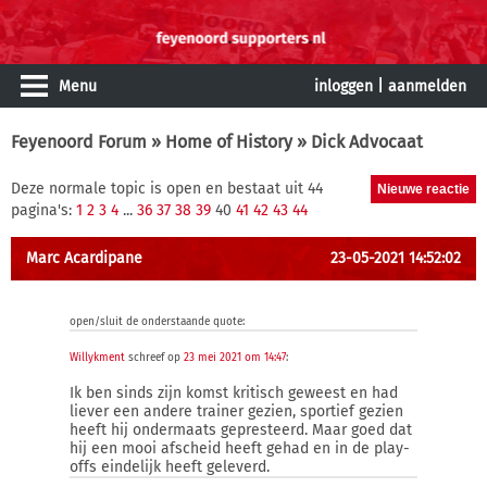
Menu
inloggen
|
aanmelden
Feyenoord Forum
»
Home of History
» Dick Advocaat
Deze normale topic is open en bestaat uit 44
pagina's:
1
2
3
4
...
36
37
38
39
40
41
42
43
44
Marc Acardipane
23-05-2021 14:52:02
open/sluit de onderstaande quote:
Willykment
schreef op
23 mei 2021 om 14:47
:
Ik ben sinds zijn komst kritisch geweest en had
liever een andere trainer gezien, sportief gezien
heeft hij ondermaats gepresteerd. Maar goed dat
hij een mooi afscheid heeft gehad en in de play-
offs eindelijk heeft geleverd.