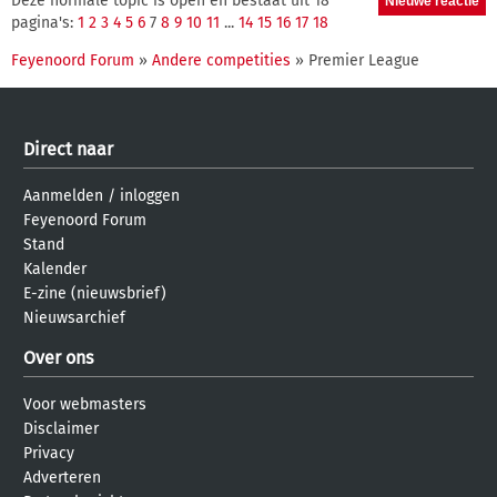
Deze normale topic is open en bestaat uit 18
pagina's:
1
2
3
4
5
6
7
8
9
10
11
...
14
15
16
17
18
Feyenoord Forum
»
Andere competities
» Premier League
Direct naar
Aanmelden
/
inloggen
Feyenoord Forum
Stand
Kalender
E-zine (nieuwsbrief)
Nieuwsarchief
Over ons
Voor webmasters
Disclaimer
Privacy
Adverteren