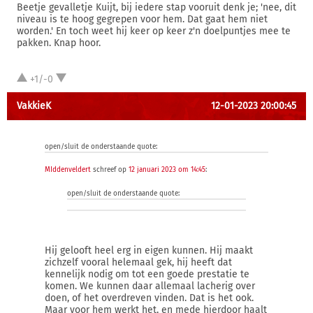
Beetje gevalletje Kuijt, bij iedere stap vooruit denk je; 'nee, dit
niveau is te hoog gegrepen voor hem. Dat gaat hem niet
worden.' En toch weet hij keer op keer z'n doelpuntjes mee te
pakken. Knap hoor.
+1/-0
VakkieK
12-01-2023 20:00:45
open/sluit de onderstaande quote:
MIddenveldert
schreef op
12 januari 2023 om 14:45
:
open/sluit de onderstaande quote:
Hij gelooft heel erg in eigen kunnen. Hij maakt
zichzelf vooral helemaal gek, hij heeft dat
kennelijk nodig om tot een goede prestatie te
komen. We kunnen daar allemaal lacherig over
doen, of het overdreven vinden. Dat is het ook.
Maar voor hem werkt het, en mede hierdoor haalt