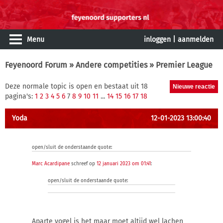
Menu
inloggen
|
aanmelden
Feyenoord Forum
»
Andere competities
» Premier League
Deze normale topic is open en bestaat uit 18
pagina's:
1
2
3
4
5
6
7
8
9
10
11
...
14
15
16
17
18
Yoda
12-01-2023 13:00:40
open/sluit de onderstaande quote:
Marc Acardipane
schreef op
12 januari 2023 om 01:41
:
open/sluit de onderstaande quote:
Aparte vogel is het maar moet altijd wel lachen