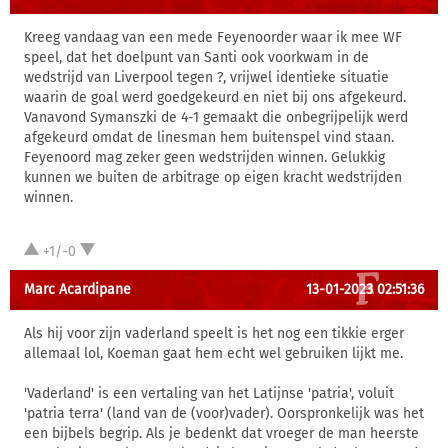
Kreeg vandaag van een mede Feyenoorder waar ik mee WF
speel, dat het doelpunt van Santi ook voorkwam in de
wedstrijd van Liverpool tegen ?, vrijwel identieke situatie
waarin de goal werd goedgekeurd en niet bij ons afgekeurd.
Vanavond Symanszki de 4-1 gemaakt die onbegrijpelijk werd
afgekeurd omdat de linesman hem buitenspel vind staan.
Feyenoord mag zeker geen wedstrijden winnen. Gelukkig
kunnen we buiten de arbitrage op eigen kracht wedstrijden
winnen.
+1/-0
Marc Acardipane
13-01-2023 02:51:36
Als hij voor zijn vaderland speelt is het nog een tikkie erger
allemaal lol, Koeman gaat hem echt wel gebruiken lijkt me.
'Vaderland' is een vertaling van het Latijnse 'patria', voluit
'patria terra' (land van de (voor)vader). Oorspronkelijk was het
een bijbels begrip. Als je bedenkt dat vroeger de man heerste