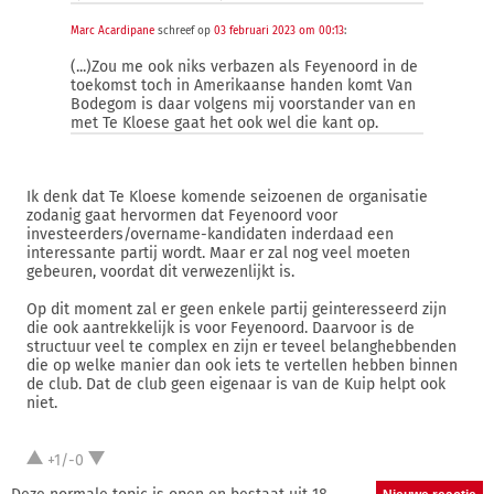
Marc Acardipane
schreef op
03 februari 2023 om 00:13
:
(...)Zou me ook niks verbazen als Feyenoord in de
toekomst toch in Amerikaanse handen komt Van
Bodegom is daar volgens mij voorstander van en
met Te Kloese gaat het ook wel die kant op.
Ik denk dat Te Kloese komende seizoenen de organisatie
zodanig gaat hervormen dat Feyenoord voor
investeerders/overname-kandidaten inderdaad een
interessante partij wordt. Maar er zal nog veel moeten
gebeuren, voordat dit verwezenlijkt is.
Op dit moment zal er geen enkele partij geinteresseerd zijn
die ook aantrekkelijk is voor Feyenoord. Daarvoor is de
structuur veel te complex en zijn er teveel belanghebbenden
die op welke manier dan ook iets te vertellen hebben binnen
de club. Dat de club geen eigenaar is van de Kuip helpt ook
niet.
+1/-0