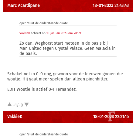
Marc Acardipane
18-01-2023 21:43:43
open/sluit de onderstaande quote:
VakkieK
schreef op
18 januari 2023 om 20:59
:
Zo dan, Weghorst start meteen in de basis bij
Man United tegen Crystal Palace. Geen Malacia in
de basis.
Schakel net in 0-0 nog, gewoon voor de leeuwen gooien die
woutje. Hij gaat meer spelen dan alleen pinchhitter.
EDIT Woutje is actief 0-1 Fernandez.
+1/-0
VakkieK
18-01-2023 22:21:15
open/sluit de onderstaande quote: