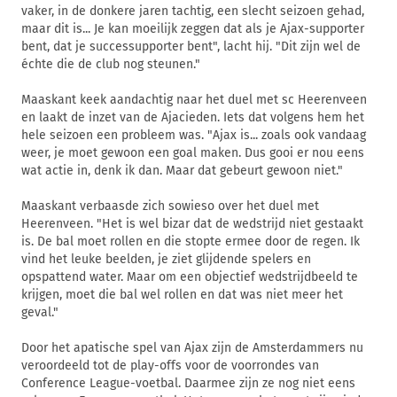
vaker, in de donkere jaren tachtig, een slecht seizoen gehad,
maar dit is... Je kan moeilijk zeggen dat als je Ajax-supporter
bent, dat je successupporter bent", lacht hij. "Dit zijn wel de
échte die de club nog steunen."
Maaskant keek aandachtig naar het duel met sc Heerenveen
en laakt de inzet van de Ajacieden. Iets dat volgens hem het
hele seizoen een probleem was. "Ajax is... zoals ook vandaag
weer, je moet gewoon een goal maken. Dus gooi er nou eens
wat actie in, denk ik dan. Maar dat gebeurt gewoon niet."
Maaskant verbaasde zich sowieso over het duel met
Heerenveen. "Het is wel bizar dat de wedstrijd niet gestaakt
is. De bal moet rollen en die stopte ermee door de regen. Ik
vind het leuke beelden, je ziet glijdende spelers en
opspattend water. Maar om een objectief wedstrijdbeeld te
krijgen, moet die bal wel rollen en dat was niet meer het
geval."
Door het apatische spel van Ajax zijn de Amsterdammers nu
veroordeeld tot de play-offs voor de voorrondes van
Conference League-voetbal. Daarmee zijn ze nog niet eens