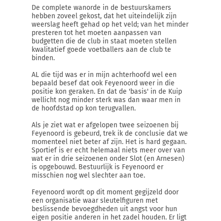
De complete wanorde in de bestuurskamers
hebben zoveel gekost, dat het uiteindelijk zijn
weerslag heeft gehad op het veld; van het minder
presteren tot het moeten aanpassen van
budgetten die de club in staat moeten stellen
kwalitatief goede voetballers aan de club te
binden.
AL die tijd was er in mijn achterhoofd wel een
bepaald besef dat ook Feyenoord weer in die
positie kon geraken. En dat de 'basis' in de Kuip
wellicht nog minder sterk was dan waar men in
de hoofdstad op kon terugvallen.
Als je ziet wat er afgelopen twee seizoenen bij
Feyenoord is gebeurd, trek ik de conclusie dat we
momenteel niet beter af zijn. Het is hard gegaan.
Sportief is er echt helemaal niets meer over van
wat er in drie seizoenen onder Slot (en Arnesen)
is opgebouwd. Bestuurlijk is Feyenoord er
misschien nog wel slechter aan toe.
Feyenoord wordt op dit moment gegijzeld door
een organisatie waar sleutelfiguren met
beslissende bevoegdheden uit angst voor hun
eigen positie anderen in het zadel houden. Er ligt