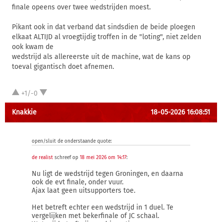
finale opeens over twee wedstrijden moest.
Pikant ook in dat verband dat sindsdien de beide ploegen
elkaat ALTIJD al vroegtijdig troffen in de "loting", niet zelden
ook kwam de
wedstrijd als allereerste uit de machine, wat de kans op
toeval gigantisch doet afnemen.
+1/-0
Knakkie
18-05-2026 16:08:51
open/sluit de onderstaande quote:
de realist
schreef op
18 mei 2026 om 14:17
:
Nu ligt de wedstrijd tegen Groningen, en daarna
ook de evt finale, onder vuur.
Ajax laat geen uitsupporters toe.
Het betreft echter een wedstrijd in 1 duel. Te
vergelijken met bekerfinale of JC schaal.