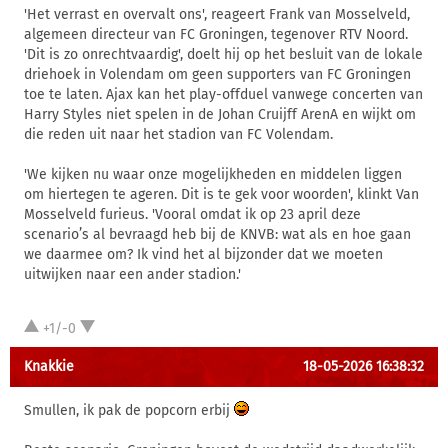
'Het verrast en overvalt ons', reageert Frank van Mosselveld,
algemeen directeur van FC Groningen, tegenover RTV Noord.
'Dit is zo onrechtvaardig', doelt hij op het besluit van de lokale
driehoek in Volendam om geen supporters van FC Groningen
toe te laten. Ajax kan het play-offduel vanwege concerten van
Harry Styles niet spelen in de Johan Cruijff ArenA en wijkt om
die reden uit naar het stadion van FC Volendam.
'We kijken nu waar onze mogelijkheden en middelen liggen
om hiertegen te ageren. Dit is te gek voor woorden', klinkt Van
Mosselveld furieus. 'Vooral omdat ik op 23 april deze
scenario’s al bevraagd heb bij de KNVB: wat als en hoe gaan
we daarmee om? Ik vind het al bijzonder dat we moeten
uitwijken naar een ander stadion.'
+1/-0
Knakkie
18-05-2026 16:38:32
Smullen, ik pak de popcorn erbij