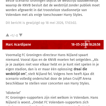
Beste scenario: Groningen boycot de wedstrijd daadwerkelijk
waarop de KNVB besluit dat de wedstrijd zonder publiek moet
worden afgewerkt in dat troosteloze stadionnetje van
Volendam met als enige toeschouwer Harry Styles.
Dit bericht is gewijzigd op 18 mei 2026, 17:03:02.
+1/-0
Marc Acardipane
18-05-2026 18:28:58
Voormalig FC Groningen-directeur Hans Nijland spaart
niemand. Vooral Ajax en de KNVB moeten het ontgelden. „Als
je je zaakjes niet voor elkaar hebt en je kunt niet spelen in je
eigen stadion, dan is er maar één oplossing:
draai die
wedstrijd om
”, stelt Nijland fel. Volgens hem heeft Ajax dit
scenario volledig onderschat door de Johan Cruijff Arena
beschikbaar te stellen voor concerten van Harry Styles.
‘Idioterie!’
FC Groningen-supporters zijn niet welkom in Volendam. Hans
Nijland is woest. „Omdat FC Volendam-supporters zich