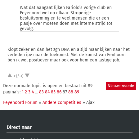
Wat dat aangaat lijken Fariolo’s vorige club en
Feyenoord wel op elkaar. Stroperige
besluitvorming en te veel mensen die er een
plasje over moeten doen met interne strijd tot
gevolg.
Klopt zeker en dan het zgn DNA en altijd maar kijken naar het
verleden ipv naar de toekomst. Met de komst van Eenhoorn
ben ik wel positiever maar ook voor hem een lastige job.
+1/-0
Deze normale topic is open en bestaat uit 89
pagina's:
1
2
3
4
...
83
84
85
86
87
88
89
Feyenoord Forum
»
Andere competities
» Ajax
Direct naar