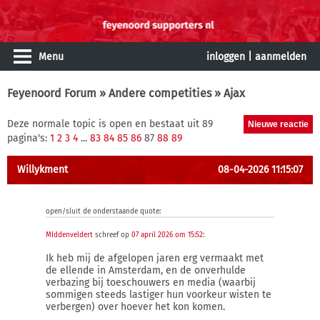
Menu
inloggen
|
aanmelden
Feyenoord Forum
»
Andere competities
» Ajax
Deze normale topic is open en bestaat uit 89
pagina's:
1
2
3
4
...
83
84
85
86
87
88
89
Willykment
08-04-2026 11:15:07
open/sluit de onderstaande quote:
MIddenveldert
schreef op
07 april 2026 om 15:52
:
Ik heb mij de afgelopen jaren erg vermaakt met
de ellende in Amsterdam, en de onverhulde
verbazing bij toeschouwers en media (waarbij
sommigen steeds lastiger hun voorkeur wisten te
verbergen) over hoever het kon komen.