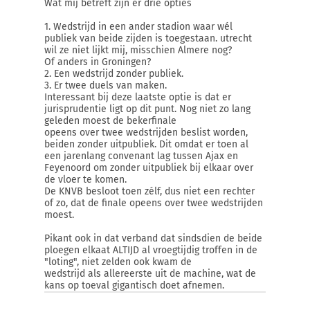
Wat mij betreft zijn er drie opties
1. Wedstrijd in een ander stadion waar wél
publiek van beide zijden is toegestaan. utrecht
wil ze niet lijkt mij, misschien Almere nog?
Of anders in Groningen?
2. Een wedstrijd zonder publiek.
3. Er twee duels van maken.
Interessant bij deze laatste optie is dat er
jurisprudentie ligt op dit punt. Nog niet zo lang
geleden moest de bekerfinale
opeens over twee wedstrijden beslist worden,
beiden zonder uitpubliek. Dit omdat er toen al
een jarenlang convenant lag tussen Ajax en
Feyenoord om zonder uitpubliek bij elkaar over
de vloer te komen.
De KNVB besloot toen zélf, dus niet een rechter
of zo, dat de finale opeens over twee wedstrijden
moest.
Pikant ook in dat verband dat sindsdien de beide
ploegen elkaat ALTIJD al vroegtijdig troffen in de
"loting", niet zelden ook kwam de
wedstrijd als allereerste uit de machine, wat de
kans op toeval gigantisch doet afnemen.