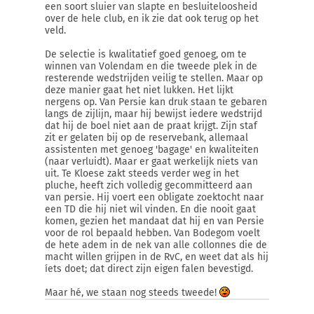
een soort sluier van slapte en besluiteloosheid
over de hele club, en ik zie dat ook terug op het
veld.
De selectie is kwalitatief goed genoeg, om te
winnen van Volendam en die tweede plek in de
resterende wedstrijden veilig te stellen. Maar op
deze manier gaat het niet lukken. Het lijkt
nergens op. Van Persie kan druk staan te gebaren
langs de zijlijn, maar hij bewijst iedere wedstrijd
dat hij de boel niet aan de praat krijgt. Zijn staf
zit er gelaten bij op de reservebank, allemaal
assistenten met genoeg 'bagage' en kwaliteiten
(naar verluidt). Maar er gaat werkelijk niets van
uit. Te Kloese zakt steeds verder weg in het
pluche, heeft zich volledig gecommitteerd aan
van persie. Hij voert een obligate zoektocht naar
een TD die hij niet wil vinden. En die nooit gaat
komen, gezien het mandaat dat hij en van Persie
voor de rol bepaald hebben. Van Bodegom voelt
de hete adem in de nek van alle collonnes die de
macht willen grijpen in de RvC, en weet dat als hij
íets doet; dat direct zijn eigen falen bevestigd.
Maar hé, we staan nog steeds tweede!