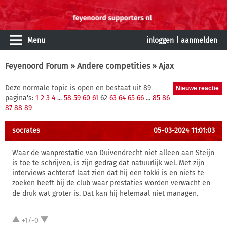
Menu
inloggen
|
aanmelden
Feyenoord Forum
»
Andere competities
» Ajax
Deze normale topic is open en bestaat uit 89
pagina's:
1
2
3
4
...
58
59
60
61
62
63
64
65
66
...
85
86
87
88
89
socrates
05-03-2024 11:01:03
Waar de wanprestatie van Duivendrecht niet alleen aan Steijn
is toe te schrijven, is zijn gedrag dat natuurlijk wel. Met zijn
interviews achteraf laat zien dat hij een tokki is en niets te
zoeken heeft bij de club waar prestaties worden verwacht en
de druk wat groter is. Dat kan hij helemaal niet managen.
+1/-0