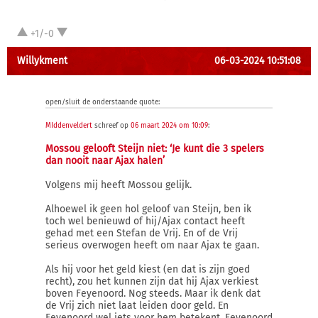
+1/-0
Willykment
06-03-2024 10:51:08
open/sluit de onderstaande quote:
MIddenveldert
schreef op
06 maart 2024 om 10:09
:
Mossou gelooft Steijn niet: ‘Je kunt die 3 spelers
dan nooit naar Ajax halen’
Volgens mij heeft Mossou gelijk.
Alhoewel ik geen hol geloof van Steijn, ben ik
toch wel benieuwd of hij/Ajax contact heeft
gehad met een Stefan de Vrij. En of de Vrij
serieus overwogen heeft om naar Ajax te gaan.
Als hij voor het geld kiest (en dat is zijn goed
recht), zou het kunnen zijn dat hij Ajax verkiest
boven Feyenoord. Nog steeds. Maar ik denk dat
de Vrij zich niet laat leiden door geld. En
Feyenoord wel iets voor hem betekent. Feyenoord