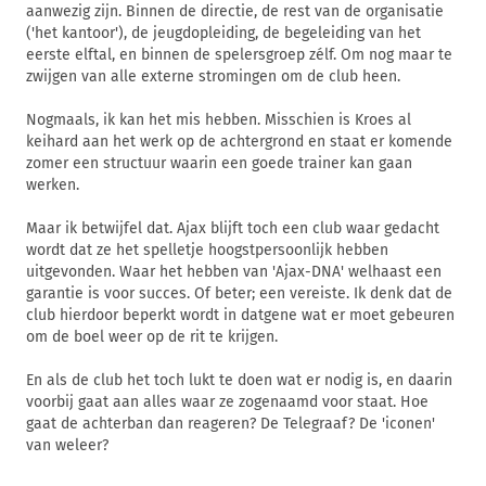
aanwezig zijn. Binnen de directie, de rest van de organisatie
('het kantoor'), de jeugdopleiding, de begeleiding van het
eerste elftal, en binnen de spelersgroep zélf. Om nog maar te
zwijgen van alle externe stromingen om de club heen.
Nogmaals, ik kan het mis hebben. Misschien is Kroes al
keihard aan het werk op de achtergrond en staat er komende
zomer een structuur waarin een goede trainer kan gaan
werken.
Maar ik betwijfel dat. Ajax blijft toch een club waar gedacht
wordt dat ze het spelletje hoogstpersoonlijk hebben
uitgevonden. Waar het hebben van 'Ajax-DNA' welhaast een
garantie is voor succes. Of beter; een vereiste. Ik denk dat de
club hierdoor beperkt wordt in datgene wat er moet gebeuren
om de boel weer op de rit te krijgen.
En als de club het toch lukt te doen wat er nodig is, en daarin
voorbij gaat aan alles waar ze zogenaamd voor staat. Hoe
gaat de achterban dan reageren? De Telegraaf? De 'iconen'
van weleer?