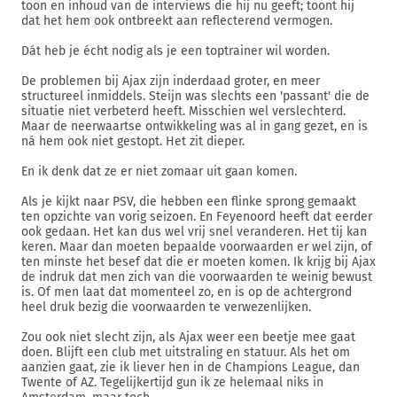
toon en inhoud van de interviews die hij nu geeft; toont hij
dat het hem ook ontbreekt aan reflecterend vermogen.
Dát heb je écht nodig als je een toptrainer wil worden.
De problemen bij Ajax zijn inderdaad groter, en meer
structureel inmiddels. Steijn was slechts een 'passant' die de
situatie niet verbeterd heeft. Misschien wel verslechterd.
Maar de neerwaartse ontwikkeling was al in gang gezet, en is
ná hem ook niet gestopt. Het zit dieper.
En ik denk dat ze er niet zomaar uit gaan komen.
Als je kijkt naar PSV, die hebben een flinke sprong gemaakt
ten opzichte van vorig seizoen. En Feyenoord heeft dat eerder
ook gedaan. Het kan dus wel vrij snel veranderen. Het tij kan
keren. Maar dan moeten bepaalde voorwaarden er wel zijn, of
ten minste het besef dat die er moeten komen. Ik krijg bij Ajax
de indruk dat men zich van die voorwaarden te weinig bewust
is. Of men laat dat momenteel zo, en is op de achtergrond
heel druk bezig die voorwaarden te verwezenlijken.
Zou ook niet slecht zijn, als Ajax weer een beetje mee gaat
doen. Blijft een club met uitstraling en statuur. Als het om
aanzien gaat, zie ik liever hen in de Champions League, dan
Twente of AZ. Tegelijkertijd gun ik ze helemaal niks in