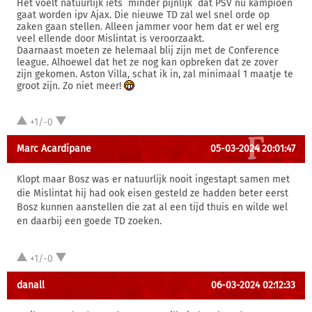
Het voelt natuurlijk iets ´minder pijnlijk´ dat PSV nu kampioen
gaat worden ipv Ajax. Die nieuwe TD zal wel snel orde op
zaken gaan stellen. Alleen jammer voor hem dat er wel erg
veel ellende door Mislintat is veroorzaakt.
Daarnaast moeten ze helemaal blij zijn met de Conference
league. Alhoewel dat het ze nog kan opbreken dat ze zover
zijn gekomen. Aston Villa, schat ik in, zal minimaal 1 maatje te
groot zijn. Zo niet meer!
+1/-0
Marc Acardipane
05-03-2024 20:01:47
Klopt maar Bosz was er natuurlijk nooit ingestapt samen met
die Mislintat hij had ook eisen gesteld ze hadden beter eerst
Bosz kunnen aanstellen die zat al een tijd thuis en wilde wel
en daarbij een goede TD zoeken.
+1/-0
danall
06-03-2024 02:12:33