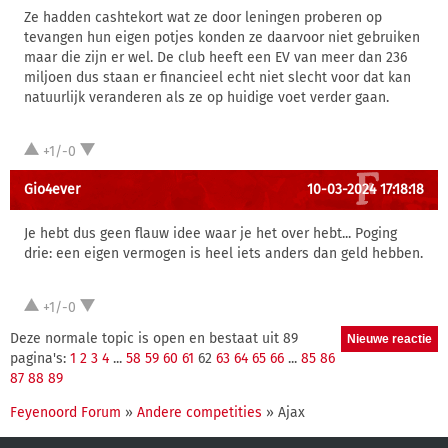
Ze hadden cashtekort wat ze door leningen proberen op
tevangen hun eigen potjes konden ze daarvoor niet gebruiken
maar die zijn er wel. De club heeft een EV van meer dan 236
miljoen dus staan er financieel echt niet slecht voor dat kan
natuurlijk veranderen als ze op huidige voet verder gaan.
+1/-0
Gio4ever
10-03-2024 17:18:18
Je hebt dus geen flauw idee waar je het over hebt... Poging
drie: een eigen vermogen is heel iets anders dan geld hebben.
+1/-0
Deze normale topic is open en bestaat uit 89
pagina's:
1
2
3
4
...
58
59
60
61
62
63
64
65
66
...
85
86
87
88
89
Feyenoord Forum
»
Andere competities
» Ajax