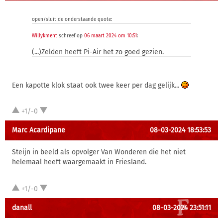
open/sluit de onderstaande quote:
Willykment
schreef op
06 maart 2024 om 10:51
:
(...)Zelden heeft Pi-Air het zo goed gezien.
Een kapotte klok staat ook twee keer per dag gelijk...
+1/-0
Marc Acardipane
08-03-2024 18:53:53
Steijn in beeld als opvolger Van Wonderen die het niet
helemaal heeft waargemaakt in Friesland.
+1/-0
danall
08-03-2024 23:51:11