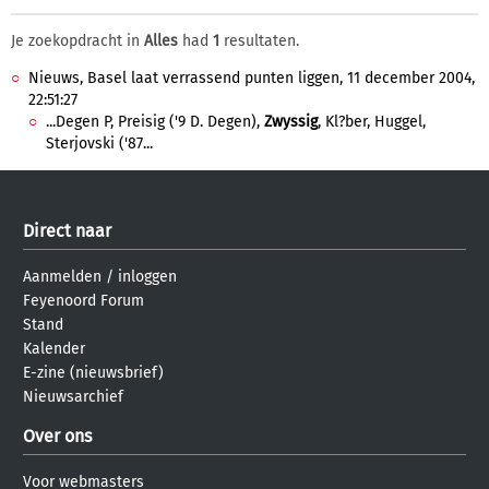
Je zoekopdracht in
Alles
had
1
resultaten.
Nieuws, Basel laat verrassend punten liggen, 11 december 2004,
22:51:27
...Degen P, Preisig ('9 D. Degen),
Zwyssig
, Kl?ber, Huggel,
Sterjovski ('87...
Direct naar
Aanmelden
/
inloggen
Feyenoord Forum
Stand
Kalender
E-zine (nieuwsbrief)
Nieuwsarchief
Over ons
Voor webmasters