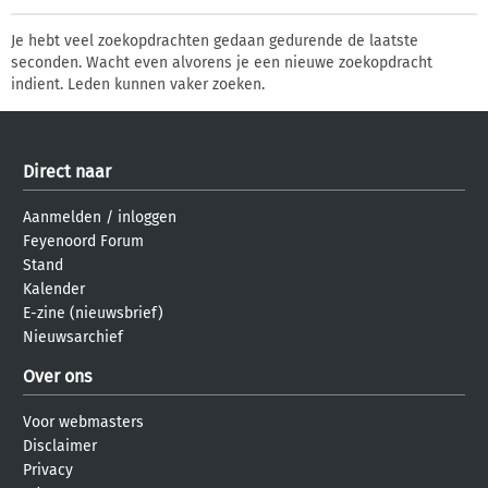
Je hebt veel zoekopdrachten gedaan gedurende de laatste
seconden. Wacht even alvorens je een nieuwe zoekopdracht
indient. Leden kunnen vaker zoeken.
Direct naar
Aanmelden
/
inloggen
Feyenoord Forum
Stand
Kalender
E-zine (nieuwsbrief)
Nieuwsarchief
Over ons
Voor webmasters
Disclaimer
Privacy