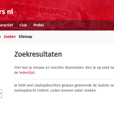
teractief
Club
Profiel
e
Zoeken
Sitemap
Zoekresultaten
Hier kan je nieuws en reacties doorzoeken. Ben je op zoek na
de
ledenlijst
.
Je hebt veel zoekopdrachten gedaan gedurende de laatste s
zoekopdracht indient. Leden kunnen vaker zoeken.