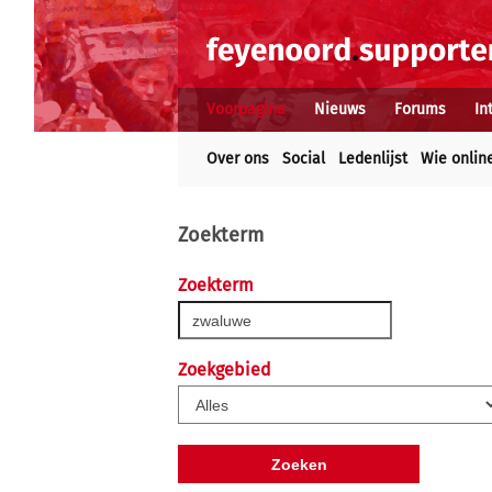
Voorpagina
Nieuws
Forums
In
Over ons
Social
Ledenlijst
Wie onlin
Zoekterm
Zoekterm
Zoekgebied