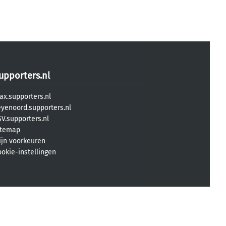
upporters.nl
ax.supporters.nl
eyenoord.supporters.nl
V.supporters.nl
itemap
ijn voorkeuren
ookie-instellingen