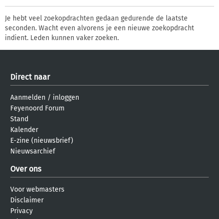
Je hebt veel zoekopdrachten gedaan gedurende de laatste
seconden. Wacht even alvorens je een nieuwe zoekopdracht
indient. Leden kunnen vaker zoeken.
Direct naar
Aanmelden
/
inloggen
Feyenoord Forum
Stand
Kalender
E-zine (nieuwsbrief)
Nieuwsarchief
Over ons
Voor webmasters
Disclaimer
Privacy