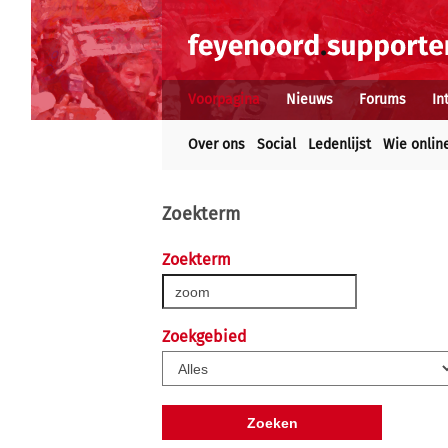
Voorpagina
Nieuws
Forums
In
Over ons
Social
Ledenlijst
Wie onlin
Zoekterm
Zoekterm
Zoekgebied