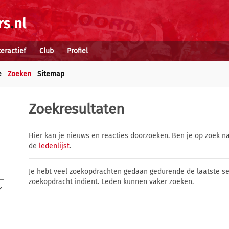
teractief
Club
Profiel
e
Zoeken
Sitemap
Zoekresultaten
Hier kan je nieuws en reacties doorzoeken. Ben je op zoek na
de
ledenlijst
.
Je hebt veel zoekopdrachten gedaan gedurende de laatste s
zoekopdracht indient. Leden kunnen vaker zoeken.