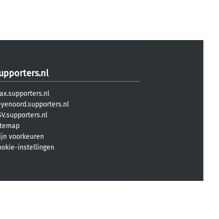
upporters.nl
ax.supporters.nl
eyenoord.supporters.nl
V.supporters.nl
itemap
ijn voorkeuren
ookie-instellingen