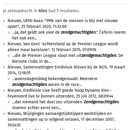
Je zoekopdracht in
Alles
had
7
resultaten.
Nieuws, UEFA-baas: "99% van de mensen is blij met nieuwe
opzet", 25 februari 2025, 11:32:00
...Ja, dat geldt ook voor de
zendgemachtigden
." Čeferin noemt
het ook een...
Nieuws, Van Geel: 'achterstand op de Premier League wordt
alleen maar kanslozer', 12 februari 2015, 07:09:16
...die de Premier League sloot met uit
zendgemachtigden
. De
kleinste clubs in de...
Nieuws, Samenvattingen Eredivisie blijven bij de NOS, 19 maart
2014, 12:18:51
...woensdagmiddag bekendgemaakt. Meerdere
zendgemachtigden
waren in de race...
Nieuws, Eredivisie Live heeft goede hoop Dynamo Kiev -
Feyenoord live te kunnen uitzenden, 25 juli 2012, 08:09:44
...dat niemand het duel zou uitzenden.
Zendgemachtigden
moeten echter eerst een...
Nieuws, Wijzigingen aanvangstijdstippen wedstrijden en
samenvattingen op tv volgend seizoen, 17 december 2007,
19:54:51