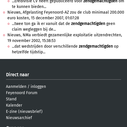
...Eredivisie CV heeft gepubliceerd voor
zendgemachtigden
om
te kunnen bieden...
Nieuws, Afgelasting Feyenoord-AZ zou de club minimaal 200.000
euro kosten, 15 december 2007, 01:07:28
...twee ton ga ik er vanuit dat de
zendgemachtigden
geen
claim wegleggen bij de...
Nieuws, NMa verbiedt gezamenlijke exploitatie uitzendrechten,
19 november 2002, 15:38:53
...dat wedstrijden door verschillende
zendgemachtigden
op
hetzelfde tijdstip...
Direct naar
Aanmelden
/
inloggen
Feyenoord Forum
Stand
Kalender
E-zine (nieuwsbrief)
Nieuwsarchief