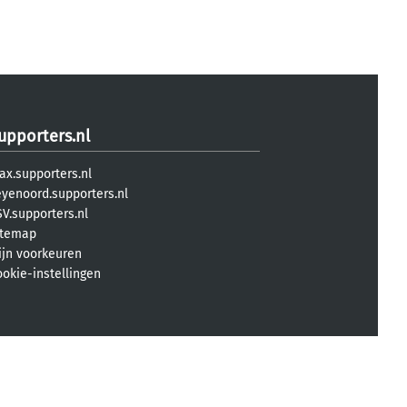
upporters.nl
ax.supporters.nl
eyenoord.supporters.nl
V.supporters.nl
itemap
ijn voorkeuren
ookie-instellingen