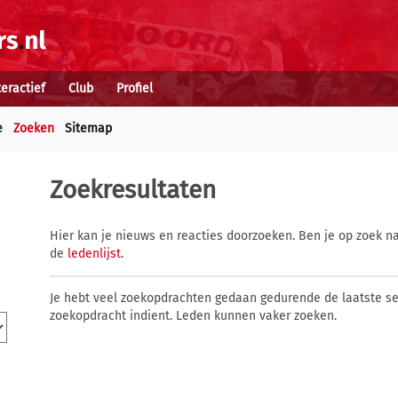
teractief
Club
Profiel
e
Zoeken
Sitemap
Zoekresultaten
Hier kan je nieuws en reacties doorzoeken. Ben je op zoek na
de
ledenlijst
.
Je hebt veel zoekopdrachten gedaan gedurende de laatste s
zoekopdracht indient. Leden kunnen vaker zoeken.