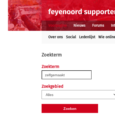
Voorpagina
Nieuws
Forums
In
Over ons
Social
Ledenlijst
Wie onlin
Zoekterm
Zoekterm
Zoekgebied