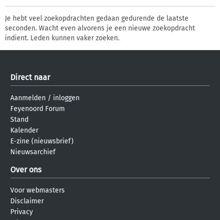
Je hebt veel zoekopdrachten gedaan gedurende de laatste
seconden. Wacht even alvorens je een nieuwe zoekopdracht
indient. Leden kunnen vaker zoeken.
Direct naar
Aanmelden
/
inloggen
Feyenoord Forum
Stand
Kalender
E-zine (nieuwsbrief)
Nieuwsarchief
Over ons
Voor webmasters
Disclaimer
Privacy