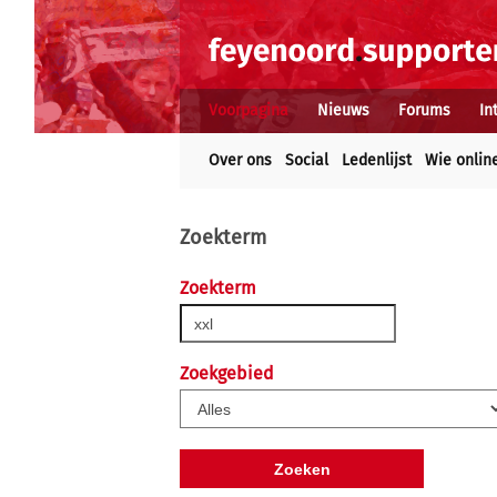
Voorpagina
Nieuws
Forums
In
Over ons
Social
Ledenlijst
Wie onlin
Zoekterm
Zoekterm
Zoekgebied