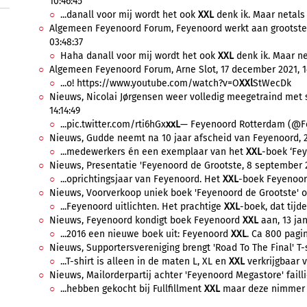
10:46:45
...danall voor mij wordt het ook
XXL
denk ik. Maar netals
Algemeen Feyenoord Forum, Feyenoord werkt aan grootste sp
03:48:37
Haha danall voor mij wordt het ook
XXL
denk ik. Maar ne
Algemeen Feyenoord Forum, Arne Slot, 17 december 2021, 1
...o! https://www.youtube.com/watch?v=O
XXl
StWecDk
Nieuws, Nicolai Jørgensen weer volledig meegetraind met 
14:14:49
...pic.twitter.com/rti6hGx
xxL
— Feyenoord Rotterdam (@Fe
Nieuws, Gudde neemt na 10 jaar afscheid van Feyenoord, 2
...medewerkers én een exemplaar van het
XXL
-boek ‘Fey
Nieuws, Presentatie 'Feyenoord de Grootste, 8 september 2
...oprichtingsjaar van Feyenoord. Het
XXL
-boek Feyenoord
Nieuws, Voorverkoop uniek boek 'Feyenoord de Grootste' offi
...Feyenoord uitlichten. Het prachtige
XXL
-boek, dat tijde
Nieuws, Feyenoord kondigt boek Feyenoord
XXL
aan, 13 jan
...2016 een nieuwe boek uit: Feyenoord
XXL
. Ca 800 pagina
Nieuws, Supportersvereniging brengt 'Road To The Final' T-shi
...T-shirt is alleen in de maten L, XL en
XXL
verkrijgbaar vo
Nieuws, Mailorderpartij achter 'Feyenoord Megastore' failli
...hebben gekocht bij Fullfillment
XXL
maar deze nimmer h