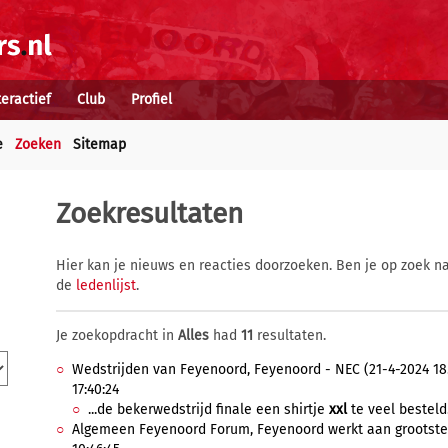
teractief
Club
Profiel
e
Zoeken
Sitemap
Zoekresultaten
Hier kan je nieuws en reacties doorzoeken. Ben je op zoek na
de
ledenlijst
.
Je zoekopdracht in
Alles
had
11
resultaten.
Wedstrijden van Feyenoord, Feyenoord - NEC (21-4-2024 18.
17:40:24
...de bekerwedstrijd finale een shirtje
xxl
te veel besteld
Algemeen Feyenoord Forum, Feyenoord werkt aan grootste sp