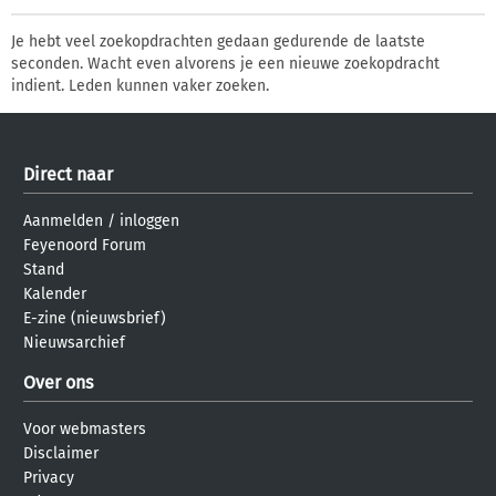
Je hebt veel zoekopdrachten gedaan gedurende de laatste
seconden. Wacht even alvorens je een nieuwe zoekopdracht
indient. Leden kunnen vaker zoeken.
Direct naar
Aanmelden
/
inloggen
Feyenoord Forum
Stand
Kalender
E-zine (nieuwsbrief)
Nieuwsarchief
Over ons
Voor webmasters
Disclaimer
Privacy