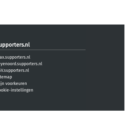
upporters.nl
ax.supporters.nl
eyenoord.supporters.nl
V.supporters.nl
itemap
ijn voorkeuren
ookie-instellingen