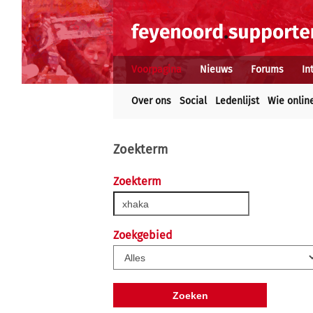
Voorpagina
Nieuws
Forums
In
Over ons
Social
Ledenlijst
Wie onlin
Zoekterm
Zoekterm
Zoekgebied