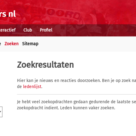
teractief
Club
Profiel
e
Zoeken
Sitemap
Zoekresultaten
Hier kan je nieuws en reacties doorzoeken. Ben je op zoek na
de
ledenlijst
.
Je hebt veel zoekopdrachten gedaan gedurende de laatste s
zoekopdracht indient. Leden kunnen vaker zoeken.