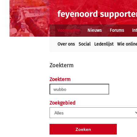
Voorpagina
Nieuws
Forums
In
Over ons
Social
Ledenlijst
Wie onlin
Zoekterm
Zoekterm
Zoekgebied