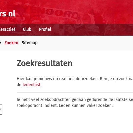
teractief
Club
Profiel
e
Zoeken
Sitemap
Zoekresultaten
Hier kan je nieuws en reacties doorzoeken. Ben je op zoek na
de
ledenlijst
.
Je hebt veel zoekopdrachten gedaan gedurende de laatste s
zoekopdracht indient. Leden kunnen vaker zoeken.