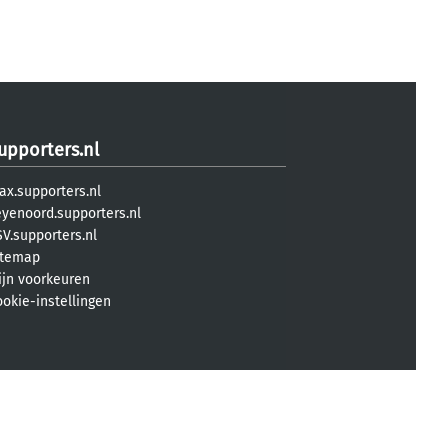
upporters.nl
ax.supporters.nl
eyenoord.supporters.nl
V.supporters.nl
itemap
ijn voorkeuren
ookie-instellingen