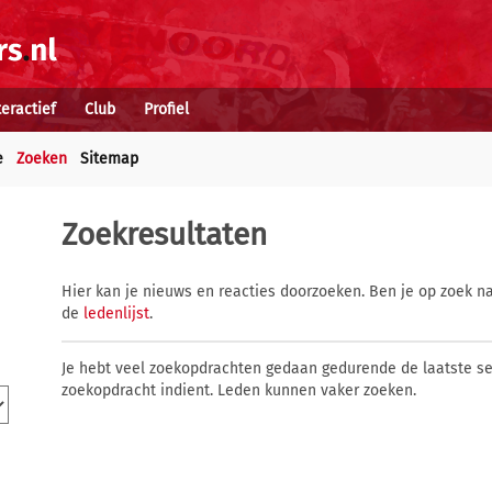
teractief
Club
Profiel
e
Zoeken
Sitemap
Zoekresultaten
Hier kan je nieuws en reacties doorzoeken. Ben je op zoek na
de
ledenlijst
.
Je hebt veel zoekopdrachten gedaan gedurende de laatste s
zoekopdracht indient. Leden kunnen vaker zoeken.