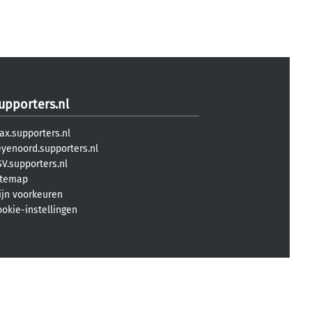
upporters.nl
ax.supporters.nl
eyenoord.supporters.nl
V.supporters.nl
itemap
ijn voorkeuren
ookie-instellingen