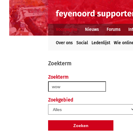
Voorpagina
Nieuws
Forums
In
Over ons
Social
Ledenlijst
Wie onlin
Zoekterm
Zoekterm
Zoekgebied