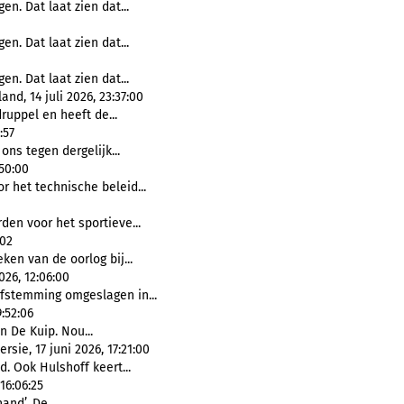
en. Dat laat zien dat...
en. Dat laat zien dat...
en. Dat laat zien dat...
and, 14 juli 2026, 23:37:00
druppel en heeft de...
:57
ons tegen dergelijk...
:50:00
r het technische beleid...
den voor het sportieve...
:02
ken van de oorlog bij...
26, 12:06:00
afstemming omgeslagen in...
:52:06
in De Kuip. Nou...
sie, 17 juni 2026, 17:21:00
. Ook Hulshoff keert...
16:06:25
and’. De...