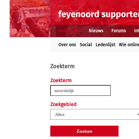
Voorpagina
Nieuws
Forums
In
Over ons
Social
Ledenlijst
Wie onlin
Zoekterm
Zoekterm
Zoekgebied