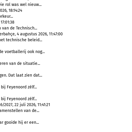
Die rol was wel nieuw...
26, 18:14:24
rkeur...
17:01:38
 van de Technisch...
rbahçe, 4 augustus 2026, 11:47:00
et technische beleid...
0
e voetballerij ook nog...
ren van de situatie...
en. Dat laat zien dat...
t bij Feyenoord zélf...
t bij Feyenoord zélf...
027, 22 juli 2026, 11:41:21
amenstellen van de...
r gooide hij er een...