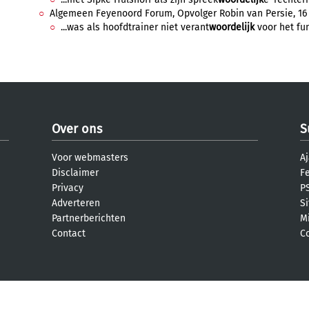
Algemeen Feyenoord Forum, Opvolger Robin van Persie, 16 ju
...was als hoofdtrainer niet verant
woordelijk
voor het fun
Over ons
S
Voor webmasters
Aj
Disclaimer
F
Privacy
PS
Adverteren
S
Partnerberichten
M
Contact
C