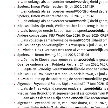
...en onlangs als aanvoerder verant
woordelijk
heid gedrag
Spelers, Timon Wellenreuther, 16 juli 2026, 23:11:39
...en onlangs als aanvoerder verant
woordelijk
heid gedrag
Spelers, Timon Wellenreuther, 16 juli 2026, 20:19:43
...en onlangs als aanvoerder verant
woordelijk
heid gedrag
Nieuws, Clubs zijn eruit, Wellenreuther keert terug in Duitsl
...als beoogde eerste keeper was de spreek
woordelijk
e 
Andere competities, FIFA World Cup 2026, 10 juli 2026, 09:39
...als volledige samenleving de verant
woordelijk
heid om 
Nieuws, Stengs op verlanglijst in Antwerpen, 2 juli 2026, 12
...vinden. Ook Overmars was toen al verant
woordelijk
voo
Spelers, In-Beom Hwang, 30 juni 2026, 20:53:06
...Dennis te Kloese deze zomer verant
woordelijk
is gewor
Overige onderwerpen, Politieke Partijen, 24 juni 2026, 16:07
...legde de volledige verant
woordelijk
heid voor het uitbre
Nieuws, COLUMN: Succestrainer Gio back in town, 22 juni 20
...van de ene op de andere dag de spreek
woordelijk
e gr
Algemeen Feyenoord Forum, Sipke Hulshoff, 17 juni 2026, 19
...als de Fries volgend seizoen eindverant
woordelijk
e is 
Nieuws, Van Bronckhorst gepresenteerd als opvolger Van Per
...aan als assistent en zijn spreek
woordelijk
e rechterhand
Algemeen Feyenoord Forum, Van Bronckhorst, 17 juni 2026, 
...met Sipke Hulshoff als zijn spreek
woordelijk
e ‘rechterh