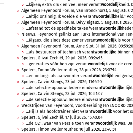
...kijken; extra druk en veel meer verant
woordelijk
heid. 
Algemeen Feyenoord Forum, Van Bronckhorst, 5 augustus 20
...altijd onzinnig. Ik voelde die verant
woordelijk
heid.'' Voo
Algemeen Feyenoord Forum, Dévy Rigaux, 5 augustus 2026, 
...afstand tot de specifieke taken/verant
woordelijk
heden
Nieuws, Feyenoord gelinkt aan Turks international van Fene
...Rigaux, die sinds deze zomer verant
woordelijk
is voor h
Algemeen Feyenoord Forum, Arne Slot, 31 juli 2026, 09:59:2
...als bestuurder of technisch verant
woordelijk
e binnen d
Spelers, Gjivai Zechiël, 29 juli 2026, 09:24:15
...generaties vóór hen zijn verant
woordelijk
voor de creee
Spelers, Timon Wellenreuther, 28 juli 2026, 23:07:14
...en onlangs als aanvoerder verant
woordelijk
heid gedrag
Spelers, Calvin Stengs, 23 juli 2026, 11:16:20
...de selectie-opbouw. Iedere eindverant
woordelijk
e lijk
Spelers, Calvin Stengs, 23 juli 2026, 10:21:07
...de selectie-opbouw. Iedere eindverant
woordelijk
e lijk
Wedstrijden van Feyenoord, Voorbereiding FEYENOORD 2026/2
...Hij is als hoofdtrainer niet verant
woordelijk
voor het s
Spelers, Gjivai Zechiël, 17 juli 2026, 15:40:04
...de O21, waar van Persie toen verant
woordelijk
was. Daa
Spelers, Timon Wellenreuther, 16 juli 2026, 23:40:51