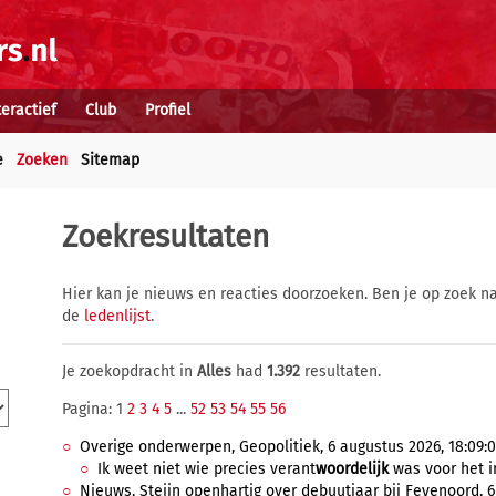
teractief
Club
Profiel
e
Zoeken
Sitemap
Zoekresultaten
Hier kan je nieuws en reacties doorzoeken. Ben je op zoek na
de
ledenlijst
.
Je zoekopdracht in
Alles
had
1.392
resultaten.
Pagina: 1
2
3
4
5
...
52
53
54
55
56
Overige onderwerpen, Geopolitiek, 6 augustus 2026, 18:09:
Ik weet niet wie precies verant
woordelijk
was voor het i
Nieuws, Steijn openhartig over debuutjaar bij Feyenoord, 6