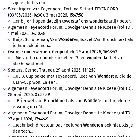
zijn en het is dan...
Wedstrijden van Feyenoord, Fortuna Sittard-FEYENOORD
(03/05/2026-14:30), 3 mei 2026, 15:47:58
...er bij en hopen dat zijn toverstaf ons
wonder
baarlijk beter...
Algemeen Feyenoord Forum, Opvolger Dennis te Kloese (rol TD),
1 mei 2026, 04:10:48
Buijs, Schuiteman, Van
Wonder
en,Bosvelt,Van Bronckhorst als
je hun ook binnen...
Overige onderwerpen, Geopolitiek, 29 april 2026, 16:18:43
...Merz uit naar bondskanselier: 'Geen
wonder
dat het zo
slecht gaat met...
Spelers, Gernot Trauner, 29 april 2026, 11:12:18
...UEFA Cup pakte met Feyenoord. Kees van
Wonder
en, die de
UEFA-Cup won. En een...
Algemeen Feyenoord Forum, Opvolger Dennis te Kloese (rol TD),
28 april 2026, 09:32:29
... Bij zowel van Bronckhorst als van
Wonder
en ontbreekt de
ervaring op dát...
Algemeen Feyenoord Forum, Opvolger Dennis te Kloese (rol TD),
27 april 2026, 17:44:49
...technisch directeur. Dat heeft Van
Wonder
en ook niet. Als je
dan toch...