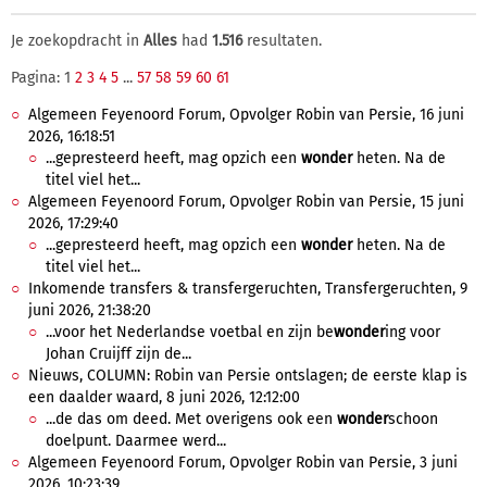
Je zoekopdracht in
Alles
had
1.516
resultaten.
Pagina: 1
2
3
4
5
...
57
58
59
60
61
Algemeen Feyenoord Forum, Opvolger Robin van Persie, 16 juni
2026, 16:18:51
...gepresteerd heeft, mag opzich een
wonder
heten. Na de
titel viel het...
Algemeen Feyenoord Forum, Opvolger Robin van Persie, 15 juni
2026, 17:29:40
...gepresteerd heeft, mag opzich een
wonder
heten. Na de
titel viel het...
Inkomende transfers & transfergeruchten, Transfergeruchten, 9
juni 2026, 21:38:20
...voor het Nederlandse voetbal en zijn be
wonder
ing voor
Johan Cruijff zijn de...
Nieuws, COLUMN: Robin van Persie ontslagen; de eerste klap is
een daalder waard, 8 juni 2026, 12:12:00
...de das om deed. Met overigens ook een
wonder
schoon
doelpunt. Daarmee werd...
Algemeen Feyenoord Forum, Opvolger Robin van Persie, 3 juni
2026, 10:23:39