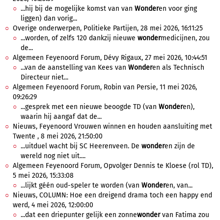
...hij bij de mogelijke komst van van
Wonder
en voor ging
liggen) dan vorig...
Overige onderwerpen, Politieke Partijen, 28 mei 2026, 16:11:25
...worden, of zelfs 120 dankzij nieuwe
wonder
medicijnen, zou
de...
Algemeen Feyenoord Forum, Dévy Rigaux, 27 mei 2026, 10:44:51
...van de aanstelling van Kees van
Wonder
en als Technisch
Directeur niet...
Algemeen Feyenoord Forum, Robin van Persie, 11 mei 2026,
09:26:29
...gesprek met een nieuwe beoogde TD (van
Wonder
en),
waarin hij aangaf dat de...
Nieuws, Feyenoord Vrouwen winnen en houden aansluiting met
Twente , 8 mei 2026, 21:50:00
...uitduel wacht bij SC Heerenveen. De
wonder
en zijn de
wereld nog niet uit....
Algemeen Feyenoord Forum, Opvolger Dennis te Kloese (rol TD),
5 mei 2026, 15:33:08
...lijkt géén oud-speler te worden (van
Wonder
en, van...
Nieuws, COLUMN: Hoe een dreigend drama toch een happy end
werd, 4 mei 2026, 12:00:00
...dat een driepunter gelijk een zonne
wonder
van Fatima zou