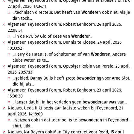
Algemeen Feyenoord Forum, Opvolger Dennis te Kloese (rol TD),
27 april 2026, 17:34:11
...technisch directeur. Dat heeft Van
Wonder
en ook niet. Als je
dan toch...
Algemeen Feyenoord Forum, Robert Eenhoorn, 24 april 2026,
22:08:31
...in de RVC bv Gio of Kees van
Wonder
en.
Algemeen Feyenoord Forum, Dennis te Kloese, 24 april 2026,
10:33:52
...Ferry de Haan is, of Schuiteman of van
Wonder
en. Andere
clubs weten ze te...
Algemeen Feyenoord Forum, Opvolger Robin van Persie, 23 april
2026, 20:57:13
...gebied. Danny Buijs heeft grote be
wonder
ing voor Arne Slot,
die hij als...
Algemeen Feyenoord Forum, Robert Eenhoorn, 23 april 2026,
16:00:30
...langer dat hij in het verleden geen be
wonder
aar was van...
Nieuws, Ueda lijkt bezig aan laatste weken bij Feyenoord, 21
april 2026, 14:18:00
...seizoen ook in dat toernooi is te be
wonder
en in Feyenoord-
shirt, lijkt...
Nieuws, Na Bayern ook Man City concreet voor Read, 15 april