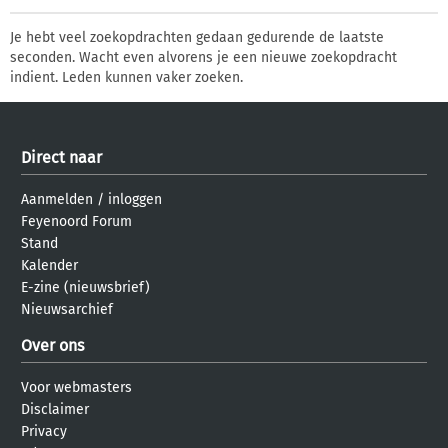
Je hebt veel zoekopdrachten gedaan gedurende de laatste
seconden. Wacht even alvorens je een nieuwe zoekopdracht
indient. Leden kunnen vaker zoeken.
Direct naar
Aanmelden
/
inloggen
Feyenoord Forum
Stand
Kalender
E-zine (nieuwsbrief)
Nieuwsarchief
Over ons
Voor webmasters
Disclaimer
Privacy