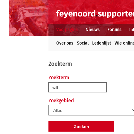
Voorpagina
Nieuws
Forums
In
Over ons
Social
Ledenlijst
Wie onlin
Zoekterm
Zoekterm
Zoekgebied