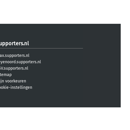
upporters.nl
ax.supporters.nl
eyenoord.supporters.nl
V.supporters.nl
itemap
ijn voorkeuren
ookie-instellingen