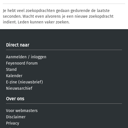
Je hebt veel zoekopdrachten gedaan gedurende de laatste
seconden. Wacht even alvorens je een nieuwe zoekopdracht
indient. Leden kunnen vaker zoeken.
Direct naar
Aanmelden
/
inloggen
Feyenoord Forum
Stand
Kalender
E-zine (nieuwsbrief)
Nieuwsarchief
Over ons
Voor webmasters
Disclaimer
Privacy