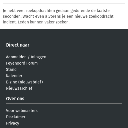
Je hebt veel zoekopdrachten gedaan gedurende de laatste
seconden. Wacht even alvorens je een nieuwe zoekopdracht
indient. Leden kunnen vaker zoeken.
Direct naar
Aanmelden
/
inloggen
Feyenoord Forum
Stand
Kalender
E-zine (nieuwsbrief)
Nieuwsarchief
Over ons
Voor webmasters
Disclaimer
Privacy