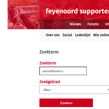
Voorpagina
Nieuws
Forums
In
Over ons
Social
Ledenlijst
Wie onlin
Zoekterm
Zoekterm
Zoekgebied