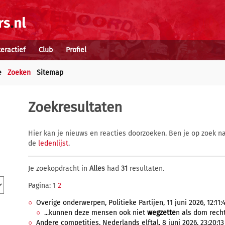
teractief
Club
Profiel
e
Zoeken
Sitemap
Zoekresultaten
Hier kan je nieuws en reacties doorzoeken. Ben je op zoek na
de
ledenlijst
.
Je zoekopdracht in
Alles
had
31
resultaten.
Pagina: 1
2
Overige onderwerpen, Politieke Partijen, 11 juni 2026, 12:11:
...kunnen deze mensen ook niet
wegzette
n als dom recht
Andere competities, Nederlands elftal, 8 juni 2026, 23:20:13