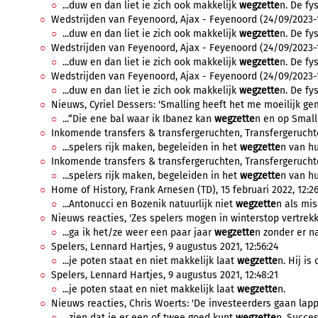
...duw en dan liet ie zich ook makkelijk
wegzette
n. De fy
Wedstrijden van Feyenoord, Ajax - Feyenoord (24/09/2023-1
...duw en dan liet ie zich ook makkelijk
wegzette
n. De fy
Wedstrijden van Feyenoord, Ajax - Feyenoord (24/09/2023-1
...duw en dan liet ie zich ook makkelijk
wegzette
n. De fy
Wedstrijden van Feyenoord, Ajax - Feyenoord (24/09/2023-1
...duw en dan liet ie zich ook makkelijk
wegzette
n. De fy
Nieuws, Cyriel Dessers: 'Smalling heeft het me moeilijk gem
...“Die ene bal waar ik Ibanez kan
wegzette
n en op Small
Inkomende transfers & transfergeruchten, Transfergeruchten
...spelers rijk maken, begeleiden in het
wegzette
n van hu
Inkomende transfers & transfergeruchten, Transfergeruchten
...spelers rijk maken, begeleiden in het
wegzette
n van hu
Home of History, Frank Arnesen (TD), 15 februari 2022, 12:26
...Antonucci en Bozenik natuurlijk niet
wegzette
n als mis
Nieuws reacties, 'Zes spelers mogen in winterstop vertrekk
...ga ik het/ze weer een paar jaar
wegzette
n zonder er na
Spelers, Lennard Hartjes, 9 augustus 2021, 12:56:24
...je poten staat en niet makkelijk laat
wegzette
n. Hij is 
Spelers, Lennard Hartjes, 9 augustus 2021, 12:48:21
...je poten staat en niet makkelijk laat
wegzette
n.
Nieuws reacties, Chris Woerts: 'De investeerders gaan lappen'
...zien dat je er een of twee goed kunt
wegzette
n. Succes