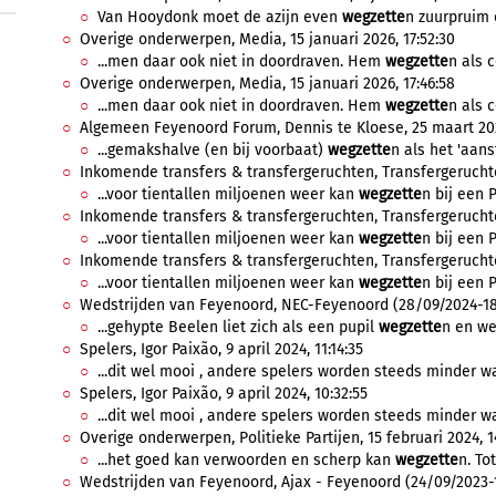
Van Hooydonk moet de azijn even
wegzette
n zuurpruim e
Overige onderwerpen, Media, 15 januari 2026, 17:52:30
...men daar ook niet in doordraven. Hem
wegzette
n als 
Overige onderwerpen, Media, 15 januari 2026, 17:46:58
...men daar ook niet in doordraven. Hem
wegzette
n als 
Algemeen Feyenoord Forum, Dennis te Kloese, 25 maart 202
...gemakshalve (en bij voorbaat)
wegzette
n als het 'aans
Inkomende transfers & transfergeruchten, Transfergeruchten
...voor tientallen miljoenen weer kan
wegzette
n bij een P
Inkomende transfers & transfergeruchten, Transfergeruchten
...voor tientallen miljoenen weer kan
wegzette
n bij een P
Inkomende transfers & transfergeruchten, Transfergeruchten
...voor tientallen miljoenen weer kan
wegzette
n bij een P
Wedstrijden van Feyenoord, NEC-Feyenoord (28/09/2024-18:
...gehypte Beelen liet zich als een pupil
wegzette
n en we
Spelers, Igor Paixão, 9 april 2024, 11:14:35
...dit wel mooi , andere spelers worden steeds minder wa
Spelers, Igor Paixão, 9 april 2024, 10:32:55
...dit wel mooi , andere spelers worden steeds minder wa
Overige onderwerpen, Politieke Partijen, 15 februari 2024, 14
...het goed kan verwoorden en scherp kan
wegzette
n. Tot
Wedstrijden van Feyenoord, Ajax - Feyenoord (24/09/2023-1