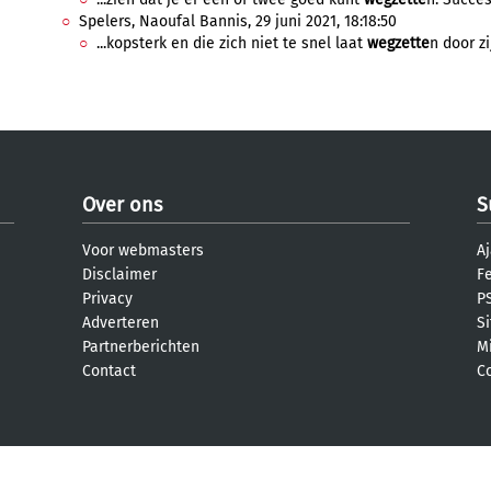
Spelers, Naoufal Bannis, 29 juni 2021, 18:18:50
...kopsterk en die zich niet te snel laat
wegzette
n door zi
Over ons
S
Voor webmasters
Aj
Disclaimer
F
Privacy
PS
Adverteren
S
Partnerberichten
M
Contact
C