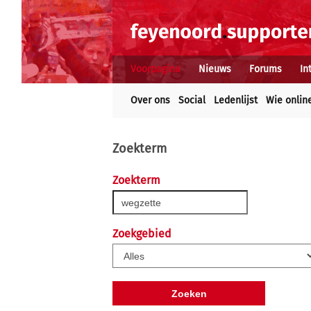
Voorpagina
Nieuws
Forums
In
Over ons
Social
Ledenlijst
Wie onlin
Zoekterm
Zoekterm
Zoekgebied