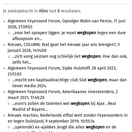
Je zoekopdracht in
Alles
had
6
resultaten.
Algemeen Feyenoord Forum, Opvolger Robin van Persie, 11 juni
2026, 21:59:03
...voor het oprapen liggen. Je moet
wegkopen
tegen een dure
afkoopsom en...
Nieuws, COLUMN: Wat gaat het nieuwe jaar ons brengen?, 5
januari 2026, 14:14:00
...zich vorig seizoen nog schielijk liet
wegkopen
. Hoe dan ook,
zelfs het...
Algemeen Feyenoord Forum, Sipke Hulshoff, 28 april 2023,
23:12:03
...mocht een kapitaalkrachtige club Slot
wegkopen
, maar dan
liever medio 2024.
Algemeen Feyenoord Forum, Amerikaanse investeerders, 2
maart 2021, 17:40:20
...euro's zullen de talenten wel
wegkopen
bij Ajax , Real
Madrid of Bayern...
Nieuws reacties, Nederlands elftal wint zonder Feyenoorders in
en tegen Duitsland, 9 september 2019, 10:55:34
...spelende) ex-ajakkes jeugd die alles
wegkopen
en de