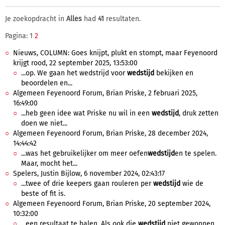
Je zoekopdracht in
Alles
had
41
resultaten.
Pagina: 1
2
Nieuws, COLUMN: Goes knijpt, plukt en stompt, maar Feyenoord
krijgt rood, 22 september 2025, 13:53:00
...op. We gaan het wedstrijd voor
wedstijd
bekijken en
beoordelen en...
Algemeen Feyenoord Forum, Brian Priske, 2 februari 2025,
16:49:00
...heb geen idee wat Priske nu wil in een
wedstijd
, druk zetten
doen we niet...
Algemeen Feyenoord Forum, Brian Priske, 28 december 2024,
14:44:42
...was het gebruikelijker om meer oefen
wedstijd
en te spelen.
Maar, mocht het...
Spelers, Justin Bijlow, 6 november 2024, 02:43:17
...twee of drie keepers gaan rouleren per
wedstijd
wie de
beste of fit is.
Algemeen Feyenoord Forum, Brian Priske, 20 september 2024,
10:32:00
...een resultaat te halen. Als ook die
wedstijd
niet gewonnen