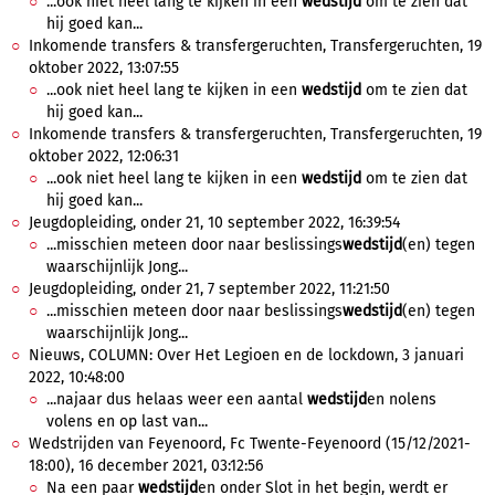
...ook niet heel lang te kijken in een
wedstijd
om te zien dat
hij goed kan...
Inkomende transfers & transfergeruchten, Transfergeruchten, 19
oktober 2022, 13:07:55
...ook niet heel lang te kijken in een
wedstijd
om te zien dat
hij goed kan...
Inkomende transfers & transfergeruchten, Transfergeruchten, 19
oktober 2022, 12:06:31
...ook niet heel lang te kijken in een
wedstijd
om te zien dat
hij goed kan...
Jeugdopleiding, onder 21, 10 september 2022, 16:39:54
...misschien meteen door naar beslissings
wedstijd
(en) tegen
waarschijnlijk Jong...
Jeugdopleiding, onder 21, 7 september 2022, 11:21:50
...misschien meteen door naar beslissings
wedstijd
(en) tegen
waarschijnlijk Jong...
Nieuws, COLUMN: Over Het Legioen en de lockdown, 3 januari
2022, 10:48:00
...najaar dus helaas weer een aantal
wedstijd
en nolens
volens en op last van...
Wedstrijden van Feyenoord, Fc Twente-Feyenoord (15/12/2021-
18:00), 16 december 2021, 03:12:56
Na een paar
wedstijd
en onder Slot in het begin, werdt er