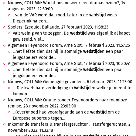
Nieuws, COLUMN: Wacht ons nu weer een dramaseizoen?, 14
augustus 2023, 12:50:00
...van de VAR werd dat rood. Later in de
wedstijd
wees
Dieperink na een...
Spelers, Ezequiel Bullaude, 27 februari 2023, 11:38:23
Valt weinig van te zeggen. De
wedstijd
was eigenlijk al kapot
gewisseld. Viel...
Algemeen Feyenoord Forum, Arne Slot, 17 februari 2023, 11:57:25
...het liefste zien dat hij in sommige
wedstijd
en een paar
jeugdspelers voor de...
Algemeen Feyenoord Forum, Arne Slot, 17 februari 2023, 10:30:41
...het liefste zien dat hij in sommige
wedstijd
en een paar
jeugdspelers voor de...
Nieuws, COLUMN: Gemengde gevoelens, 6 februari 2023, 11:23:00
... Die kwetsbare verdediging in
wedstijd
en welke je meent te
kunnen...
Nieuws, COLUMN: Oranje zonder Feyenoorders naar roemloze
remise, 28 november 2022, 23:03:00
...(over)moed had voorafgaande aan de
wedstijd
om de
Europese supercup tegen...
Inkomende transfers & transfergeruchten, Transfergeruchten, 2
november 2022, 11:32:18