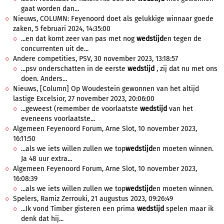
gaat worden dan...
Nieuws, COLUMN: Feyenoord doet als gelukkige winnaar goede
zaken, 5 februari 2024, 14:35:00
...en dat komt zeer van pas met nog
wedstijd
en tegen de
concurrenten uit de...
Andere competities, PSV, 30 november 2023, 13:18:57
...psv onderschatten in de eerste
wedstijd
, zij dat nu met ons
doen. Anders...
Nieuws, [Column] Op Woudestein gewonnen van het altijd
lastige Excelsior, 27 november 2023, 20:06:00
...geweest (remember de voorlaatste
wedstijd
van het
eveneens voorlaatste...
Algemeen Feyenoord Forum, Arne Slot, 10 november 2023,
16:11:50
...als we iets willen zullen we top
wedstijd
en moeten winnen.
Ja 48 uur extra...
Algemeen Feyenoord Forum, Arne Slot, 10 november 2023,
16:08:39
...als we iets willen zullen we top
wedstijd
en moeten winnen.
Spelers, Ramiz Zerrouki, 21 augustus 2023, 09:26:49
...Ik vond Timber gisteren een prima
wedstijd
spelen maar ik
denk dat hij...