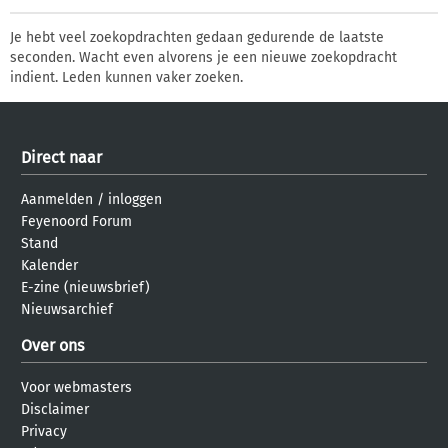
Je hebt veel zoekopdrachten gedaan gedurende de laatste
seconden. Wacht even alvorens je een nieuwe zoekopdracht
indient. Leden kunnen vaker zoeken.
Direct naar
Aanmelden
/
inloggen
Feyenoord Forum
Stand
Kalender
E-zine (nieuwsbrief)
Nieuwsarchief
Over ons
Voor webmasters
Disclaimer
Privacy