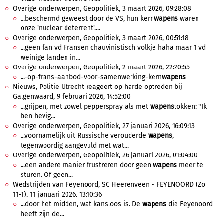
Overige onderwerpen, Geopolitiek, 3 maart 2026, 09:28:08
...beschermd geweest door de VS, hun kern
wapens
waren
onze 'nuclear deterrent'....
Overige onderwerpen, Geopolitiek, 3 maart 2026, 00:51:18
...geen fan vd Fransen chauvinistisch volkje haha maar 1 vd
weinige landen in...
Overige onderwerpen, Geopolitiek, 2 maart 2026, 22:20:55
...-op-frans-aanbod-voor-samenwerking-kern
wapens
Nieuws, Politie Utrecht reageert op harde optreden bij
Galgenwaard, 9 februari 2026, 14:52:00
...grijpen, met zowel pepperspray als met
wapens
tokken: "Ik
ben hevig...
Overige onderwerpen, Geopolitiek, 27 januari 2026, 16:09:13
...voornamelijk uit Russische verouderde
wapens
,
tegenwoordig aangevuld met wat...
Overige onderwerpen, Geopolitiek, 26 januari 2026, 01:04:00
...een andere manier frustreren door geen
wapens
meer te
sturen. Of geen...
Wedstrijden van Feyenoord, SC Heerenveen - FEYENOORD (Zo
11-1), 11 januari 2026, 13:10:36
...door het midden, wat kansloos is. De
wapens
die Feyenoord
heeft zijn de...