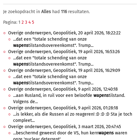
Je zoekopdracht in
Alles
had
116
resultaten.
Pagina: 1
2
3
4
5
Overige onderwerpen, Geopolitiek, 20 april 2026, 18:22:22
...dat een "totale schending van onze
wapens
tilstandsovereenkomst". Trump...
Overige onderwerpen, Geopolitiek, 19 april 2026, 16:53:26
...dat een "totale schending van onze
wapens
tilstandsovereenkomst". Trump...
Overige onderwerpen, Geopolitiek, 19 april 2026, 16:29:09
...dat een "totale schending van onze
wapens
tilstandsovereenkomst". Trump...
Overige onderwerpen, Geopolitiek, 9 april 2026, 12:40:18
...aan Rusland, in ruil voor een beloofde
wapens
tilstand.
Volgens de...
Overige onderwerpen, Geopolitiek, 9 april 2026, 01:28:18
...is lekker, als die Russen al zo reageren! :D :D :D Sta je toch
compleet...
Overige onderwerpen, Geopolitiek, 3 maart 2026, 20:47:45
...beschermd geweest door de VS, hun kern
wapens
waren
onze 'nuclear deterrent'....