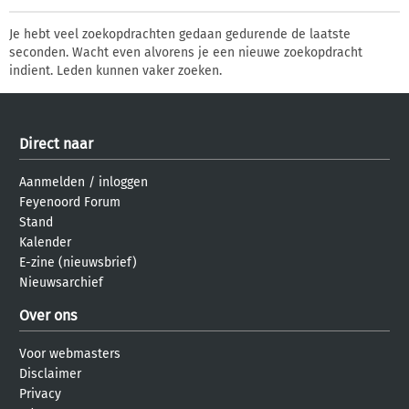
Je hebt veel zoekopdrachten gedaan gedurende de laatste
seconden. Wacht even alvorens je een nieuwe zoekopdracht
indient. Leden kunnen vaker zoeken.
Direct naar
Aanmelden
/
inloggen
Feyenoord Forum
Stand
Kalender
E-zine (nieuwsbrief)
Nieuwsarchief
Over ons
Voor webmasters
Disclaimer
Privacy