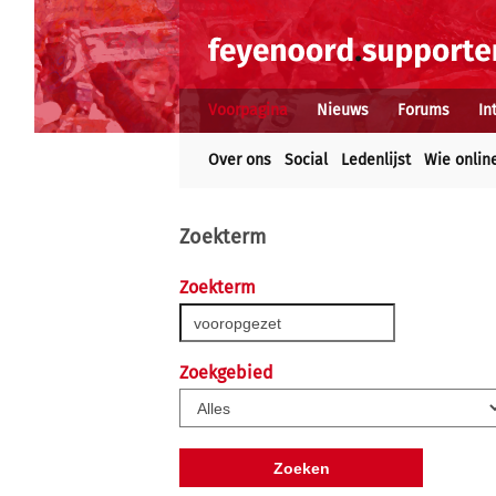
Voorpagina
Nieuws
Forums
In
Over ons
Social
Ledenlijst
Wie onlin
Zoekterm
Zoekterm
Zoekgebied