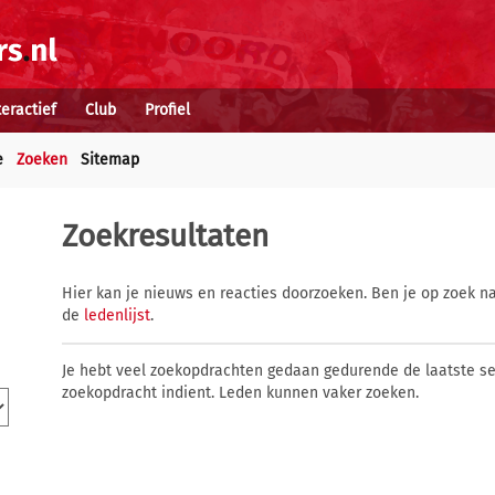
teractief
Club
Profiel
e
Zoeken
Sitemap
Zoekresultaten
Hier kan je nieuws en reacties doorzoeken. Ben je op zoek na
de
ledenlijst
.
Je hebt veel zoekopdrachten gedaan gedurende de laatste s
zoekopdracht indient. Leden kunnen vaker zoeken.