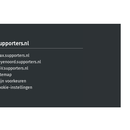
upporters.nl
ax.supporters.nl
eyenoord.supporters.nl
V.supporters.nl
itemap
ijn voorkeuren
ookie-instellingen