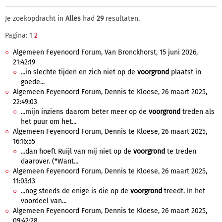
Je zoekopdracht in
Alles
had
29
resultaten.
Pagina: 1
2
Algemeen Feyenoord Forum, Van Bronckhorst, 15 juni 2026,
21:42:19
...in slechte tijden en zich niet op de
voorgrond
plaatst in
goede...
Algemeen Feyenoord Forum, Dennis te Kloese, 26 maart 2025,
22:49:03
...mijn inziens daarom beter meer op de
voorgrond
treden als
het puur om het...
Algemeen Feyenoord Forum, Dennis te Kloese, 26 maart 2025,
16:16:55
...dan hoeft Ruijl van mij niet op de
voorgrond
te treden
daarover. (*Want...
Algemeen Feyenoord Forum, Dennis te Kloese, 26 maart 2025,
11:03:13
...nog steeds de enige is die op de
voorgrond
treedt. In het
voordeel van...
Algemeen Feyenoord Forum, Dennis te Kloese, 26 maart 2025,
09:42:28