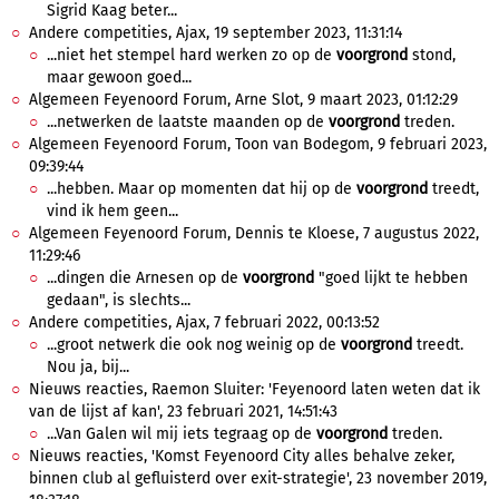
Sigrid Kaag beter...
Andere competities, Ajax, 19 september 2023, 11:31:14
...niet het stempel hard werken zo op de
voorgrond
stond,
maar gewoon goed...
Algemeen Feyenoord Forum, Arne Slot, 9 maart 2023, 01:12:29
...netwerken de laatste maanden op de
voorgrond
treden.
Algemeen Feyenoord Forum, Toon van Bodegom, 9 februari 2023,
09:39:44
...hebben. Maar op momenten dat hij op de
voorgrond
treedt,
vind ik hem geen...
Algemeen Feyenoord Forum, Dennis te Kloese, 7 augustus 2022,
11:29:46
...dingen die Arnesen op de
voorgrond
"goed lijkt te hebben
gedaan", is slechts...
Andere competities, Ajax, 7 februari 2022, 00:13:52
...groot netwerk die ook nog weinig op de
voorgrond
treedt.
Nou ja, bij...
Nieuws reacties, Raemon Sluiter: 'Feyenoord laten weten dat ik
van de lijst af kan', 23 februari 2021, 14:51:43
...Van Galen wil mij iets tegraag op de
voorgrond
treden.
Nieuws reacties, 'Komst Feyenoord City alles behalve zeker,
binnen club al gefluisterd over exit-strategie', 23 november 2019,