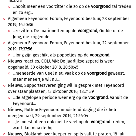
18:37:18
...nooit meer een voorzitter die zo op de
voorgrond
zal treden
en zo erg...
Algemeen Feyenoord Forum, Feyenoord bestuur, 28 september
2019, 16:50:36
...ze zitten. De marionetten op de
voorgrond
, Gudde of de
Jong, die krijgen de...
Algemeen Feyenoord Forum, Feyenoord bestuur, 22 september
2019, 17:37:56
...Jong zijn geschikt als poppetjes op de
voorgrond
.
Nieuws reacties, COLUMN: De jaarlijkse zeperd is weer
opgehaald, 30 oktober 2018, 20:50:45
...meneertje van Geel niet. Vaak op de
voorgrond
geweest,
maar meneertje wil nu...
Nieuws, Supportersvereniging wil in gesprek met Feyenoord
over staanplaatsen, 13 oktober 2016, 18:21:39
...de afgelopen periode weer erg op de
voorgrond
. Vanuit de
Feyenoord...
Nieuws, Rutten: Feyenoord mooiste uitdaging die ik heb
meegemaakt, 29 september 2014, 21:56:04
...Je moest alleen ook niet te veel op de
voorgrond
treden,
want dan maakte hij...
Nieuws, Blokland: over keeper en spits valt te praten, 18 juli