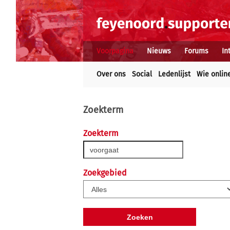
Voorpagina
Nieuws
Forums
In
Over ons
Social
Ledenlijst
Wie onlin
Zoekterm
Zoekterm
Zoekgebied