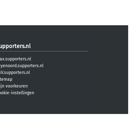
upporters.nl
ax.supporters.nl
eyenoord.supporters.nl
V.supporters.nl
itemap
ijn voorkeuren
ookie-instellingen