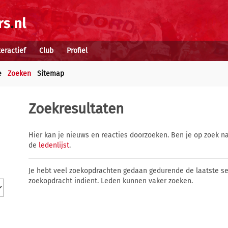
teractief
Club
Profiel
e
Zoeken
Sitemap
Zoekresultaten
Hier kan je nieuws en reacties doorzoeken. Ben je op zoek na
de
ledenlijst
.
Je hebt veel zoekopdrachten gedaan gedurende de laatste s
zoekopdracht indient. Leden kunnen vaker zoeken.