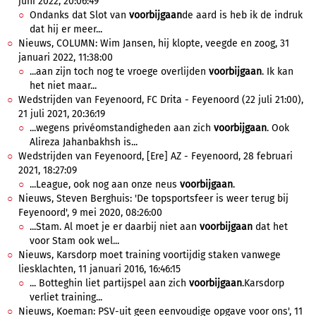
juni 2022, 20:06:49
Ondanks dat Slot van
voorbijgaan
de aard is heb ik de indruk
dat hij er meer...
Nieuws, COLUMN: Wim Jansen, hij klopte, veegde en zoog, 31
januari 2022, 11:38:00
...aan zijn toch nog te vroege overlijden
voorbijgaan
. Ik kan
het niet maar...
Wedstrijden van Feyenoord, FC Drita - Feyenoord (22 juli 21:00),
21 juli 2021, 20:36:19
...wegens privéomstandigheden aan zich
voorbijgaan
. Ook
Alireza Jahanbakhsh is...
Wedstrijden van Feyenoord, [Ere] AZ - Feyenoord, 28 februari
2021, 18:27:09
...League, ook nog aan onze neus
voorbijgaan
.
Nieuws, Steven Berghuis: 'De topsportsfeer is weer terug bij
Feyenoord', 9 mei 2020, 08:26:00
...Stam. Al moet je er daarbij niet aan
voorbijgaan
dat het
voor Stam ook wel...
Nieuws, Karsdorp moet training voortijdig staken vanwege
liesklachten, 11 januari 2016, 16:46:15
... Botteghin liet partijspel aan zich
voorbijgaan
.Karsdorp
verliet training...
Nieuws, Koeman: PSV-uit geen eenvoudige opgave voor ons', 11