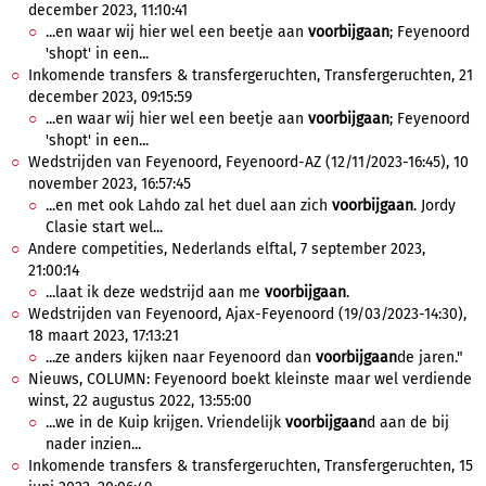
december 2023, 11:10:41
...en waar wij hier wel een beetje aan
voorbijgaan
; Feyenoord
'shopt' in een...
Inkomende transfers & transfergeruchten, Transfergeruchten, 21
december 2023, 09:15:59
...en waar wij hier wel een beetje aan
voorbijgaan
; Feyenoord
'shopt' in een...
Wedstrijden van Feyenoord, Feyenoord-AZ (12/11/2023-16:45), 10
november 2023, 16:57:45
...en met ook Lahdo zal het duel aan zich
voorbijgaan
. Jordy
Clasie start wel...
Andere competities, Nederlands elftal, 7 september 2023,
21:00:14
...laat ik deze wedstrijd aan me
voorbijgaan
.
Wedstrijden van Feyenoord, Ajax-Feyenoord (19/03/2023-14:30),
18 maart 2023, 17:13:21
...ze anders kijken naar Feyenoord dan
voorbijgaan
de jaren."
Nieuws, COLUMN: Feyenoord boekt kleinste maar wel verdiende
winst, 22 augustus 2022, 13:55:00
...we in de Kuip krijgen. Vriendelijk
voorbijgaan
d aan de bij
nader inzien...
Inkomende transfers & transfergeruchten, Transfergeruchten, 15