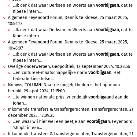
...Ik denk dat waar Derksen en Woerts aan
voorbijgaan
, dat te
Kloese intern...
Algemeen Feyenoord Forum, Dennis te Kloese, 25 maart 2025,
10:54:23
...Ik denk dat waar Derksen en Woerts aan
voorbijgaan
, dat te
Kloese intern...
Algemeen Feyenoord Forum, Dennis te Kloese, 25 maart 2025,
10:48:07
...Ik denk dat waar Derksen en Woerts aan
voorbijgaan
, dat te
Kloese intern...
Overige onderwerpen, Geopolitiek, 12 september 2024, 10:28:56
...en cultureel-maatschappelijke norm
voorbijgaan
. Het
federale kiesstelsel...
Nieuws, COLUMN: Naar de mogelijkheden is het optimum
bereikt, 29 april 2024, 12:15:00
...te winnen nationale prijs, vriendelijk
voorbijgaan
d aan de
Johan...
Inkomende transfers & transfergeruchten, Transfergeruchten, 21
december 2023, 12:09:25
...en waar wij hier wel een beetje aan
voorbijgaan
; Feyenoord
'shopt' in een...
Inkomende transfers & transfergeruchten, Transfergeruchten, 21