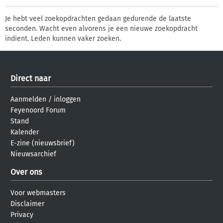
Je hebt veel zoekopdrachten gedaan gedurende de laatste
seconden. Wacht even alvorens je een nieuwe zoekopdracht
indient. Leden kunnen vaker zoeken.
Direct naar
Aanmelden
/
inloggen
Feyenoord Forum
Stand
Kalender
E-zine (nieuwsbrief)
Nieuwsarchief
Over ons
Voor webmasters
Disclaimer
Privacy