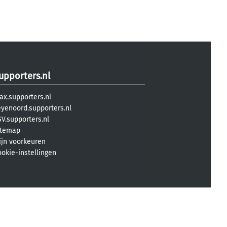
upporters.nl
ax.supporters.nl
eyenoord.supporters.nl
V.supporters.nl
itemap
ijn voorkeuren
ookie-instellingen