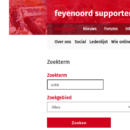
Voorpagina
Nieuws
Forums
In
Over ons
Social
Ledenlijst
Wie onlin
Zoekterm
Zoekterm
Zoekgebied