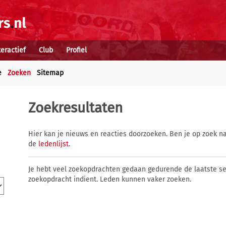
teractief
Club
Profiel
e
Zoeken
Sitemap
Zoekresultaten
Hier kan je nieuws en reacties doorzoeken. Ben je op zoek na
de
ledenlijst
.
Je hebt veel zoekopdrachten gedaan gedurende de laatste s
zoekopdracht indient. Leden kunnen vaker zoeken.