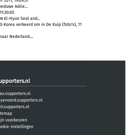
 2011, 19:09:57
weduwe Adrie...
11:30:05
en
Ki-Hyun Seol and...
-Korea verkeerd om in De Kuip (foto's), 11
naar Nederland....
upporters.nl
ax.supporters.nl
eyenoord.supporters.nl
V.supporters.nl
itemap
ijn voorkeuren
ookie-instellingen