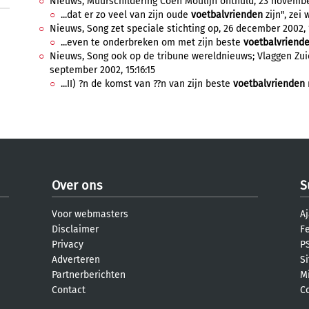
Nieuws, Muurschildering Coen Moulijn onthuld, 23 november
...dat er zo veel van zijn oude
voetbalvrienden
zijn", zei 
Nieuws, Song zet speciale stichting op, 26 december 2002, 
...even te onderbreken om met zijn beste
voetbalvriend
Nieuws, Song ook op de tribune wereldnieuws; Vlaggen Zuid
september 2002, 15:16:15
...II) ?n de komst van ??n van zijn beste
voetbalvrienden
Over ons
S
Voor webmasters
Aj
Disclaimer
F
Privacy
PS
Adverteren
S
Partnerberichten
M
Contact
C