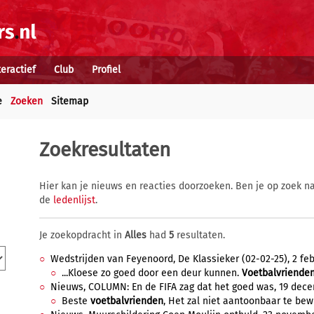
teractief
Club
Profiel
e
Zoeken
Sitemap
Zoekresultaten
Hier kan je nieuws en reacties doorzoeken. Ben je op zoek na
de
ledenlijst
.
Je zoekopdracht in
Alles
had
5
resultaten.
Wedstrijden van Feyenoord, De Klassieker (02-02-25), 2 febr
...Kloese zo goed door een deur kunnen.
Voetbalvriende
Nieuws, COLUMN: En de FIFA zag dat het goed was, 19 dece
Beste
voetbalvrienden
, Het zal niet aantoonbaar te bewij