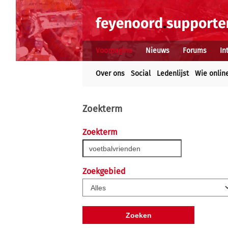
Voorpagina
Nieuws
Forums
In
Over ons
Social
Ledenlijst
Wie onlin
Zoekterm
Zoekterm
Zoekgebied