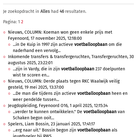
Je zoekopdracht in
Alles
had
46
resultaten.
Pagina: 1
2
Nieuws, COLUMN: Koeman won geen enkele prijs met
Feyenoord, 17 november 2025, 12:18:00
...in De Kuip in 1997 zijn actieve
voetballoopbaan
om die
naderhand een vervolg...
Inkomende transfers & transfergeruchten, Transfergeruchten, 30
augustus 2025, 23:22:01
...zijn in Vardy, die in zijn
voetballoopbaan
237 doelpunten
wist te scoren en...
Nieuws, COLUMN: Derde plaats tegen RKC Waalwijk veilig
gesteld, 19 mei 2025, 13:37:00
...De man die tijdens zijn actieve
voetballoopbaan
heen en
weer pendelde tussen...
Jeugdopleiding, Feyenoord O16, 1 april 2025, 12:15:34
...verder te kunnen ontwikkelen.'' De
voetballoopbaan
van
Schaken begon ooit...
Spelers, Liam Bossin, 23 januari 2025, 17:41:17
...erg naar uit.'' Bossin begon zijn
voetballoopbaan
als
jeugdspeler bij RWS...