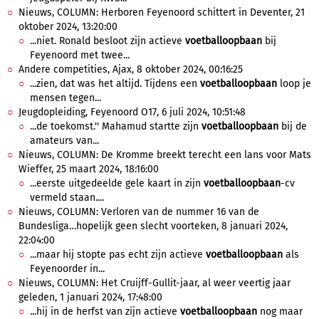
Nieuws, COLUMN: Herboren Feyenoord schittert in Deventer, 21
oktober 2024, 13:20:00
...niet. Ronald besloot zijn actieve
voetballoopbaan
bij
Feyenoord met twee...
Andere competities, Ajax, 8 oktober 2024, 00:16:25
...zien, dat was het altijd. Tijdens een
voetballoopbaan
loop je
mensen tegen...
Jeugdopleiding, Feyenoord O17, 6 juli 2024, 10:51:48
...de toekomst.'' Mahamud startte zijn
voetballoopbaan
bij de
amateurs van...
Nieuws, COLUMN: De Kromme breekt terecht een lans voor Mats
Wieffer, 25 maart 2024, 18:16:00
...eerste uitgedeelde gele kaart in zijn
voetballoopbaan
-cv
vermeld staan....
Nieuws, COLUMN: Verloren van de nummer 16 van de
Bundesliga…hopelijk geen slecht voorteken, 8 januari 2024,
22:04:00
...maar hij stopte pas echt zijn actieve
voetballoopbaan
als
Feyenoorder in...
Nieuws, COLUMN: Het Cruijff-Gullit-jaar, al weer veertig jaar
geleden, 1 januari 2024, 17:48:00
...hij in de herfst van zijn actieve
voetballoopbaan
nog maar