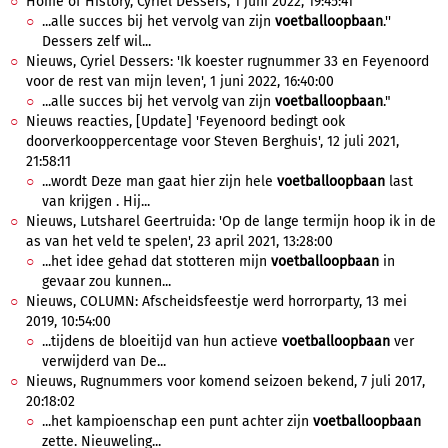
Home of History, Cyriel Dessers, 1 juni 2022, 19:45:41
...alle succes bij het vervolg van zijn
voetballoopbaan
.''
Dessers zelf wil...
Nieuws, Cyriel Dessers: 'Ik koester rugnummer 33 en Feyenoord
voor de rest van mijn leven', 1 juni 2022, 16:40:00
...alle succes bij het vervolg van zijn
voetballoopbaan
."
Nieuws reacties, [Update] 'Feyenoord bedingt ook
doorverkooppercentage voor Steven Berghuis', 12 juli 2021,
21:58:11
...wordt Deze man gaat hier zijn hele
voetballoopbaan
last
van krijgen . Hij...
Nieuws, Lutsharel Geertruida: 'Op de lange termijn hoop ik in de
as van het veld te spelen', 23 april 2021, 13:28:00
...het idee gehad dat stotteren mijn
voetballoopbaan
in
gevaar zou kunnen...
Nieuws, COLUMN: Afscheidsfeestje werd horrorparty, 13 mei
2019, 10:54:00
...tijdens de bloeitijd van hun actieve
voetballoopbaan
ver
verwijderd van De...
Nieuws, Rugnummers voor komend seizoen bekend, 7 juli 2017,
20:18:02
...het kampioenschap een punt achter zijn
voetballoopbaan
zette. Nieuweling...