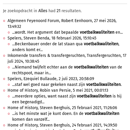
Je zoekopdracht in
Alles
had
21
resultaten.
Algemeen Feyenoord Forum, Robert Eenhoorn, 27 mei 2026,
13:49:32
...wordt. Het argument dat bepaalde
voetbalkwaliteiten
en...
Spelers, Steven Benda, 18 februari 2026, 15:10:45
...Beckenbauer onder de lat staan qua
voetbalkwaliteiten
,
anders komt er...
Inkomende transfers & transfergeruchten, Transfergeruchten, 17
juli 2024, 10:38:45
...Niemand twijfelt echter aan de
voetbalkwaliteiten
van de
rechtspoot, maar in...
Spelers, Ezequiel Bullaude, 2 juli 2023, 20:58:09
...staf wel goed naar gekeken naast zijn
voetbalkwaliteiten
.
Home of History, Robin van Persie, 5 mei 2021, 00:01:13
...meerdere opties, want naast zijn
voetbalkwaliteiten
is hij
een begenadigd...
Home of History, Steven Berghuis, 25 februari 2021, 11:26:06
...is het minste wat je kunt doen. En de
voetbalkwaliteiten
komen dan vanzelf...
Home of History, Steven Berghuis, 24 februari 2021, 14:39:50