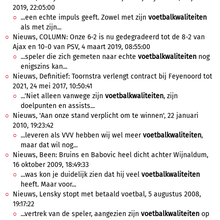
2019, 22:05:00
...een echte impuls geeft. Zowel met zijn
voetbalkwaliteiten
als met zijn...
Nieuws, COLUMN: Onze 6-2 is nu gedegradeerd tot de 8-2 van
Ajax en 10-0 van PSV, 4 maart 2019, 08:55:00
...speler die zich gemeten naar echte
voetbalkwaliteiten
nog
enigszins kan...
Nieuws, Definitief: Toornstra verlengt contract bij Feyenoord tot
2021, 24 mei 2017, 10:50:41
...'Niet alleen vanwege zijn
voetbalkwaliteiten
, zijn
doelpunten en assists...
Nieuws, 'Aan onze stand verplicht om te winnen', 22 januari
2010, 19:23:42
...leveren als VVV hebben wij wel meer
voetbalkwaliteiten
,
maar dat wil nog...
Nieuws, Been: Bruins en Babovic heel dicht achter Wijnaldum,
16 oktober 2009, 18:49:33
...was kon je duidelijk zien dat hij veel
voetbalkwaliteiten
heeft. Maar voor...
Nieuws, Lensky stopt met betaald voetbal, 5 augustus 2008,
19:17:22
...vertrek van de speler, aangezien zijn
voetbalkwaliteiten
op