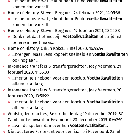
...is het minste wat je kunt doen. En de
voetbalkwaliteiten
komen dan vanzelf...
Home of History, Steven Berghuis, 24 februari 2021, 14:05:36
...is het minste wat je kunt doen. En de
voetbalkwaliteiten
komen dan vanzelf...
Home of History, Steven Berghuis, 19 februari 2021, 23:22:38
Denk niet dat het met zijn
voetbalkwaliteiten
of strijdlust
temaken heeft maar...
Home of History, Orkun Kokcu, 3 mei 2020, 16:45:44
...brengen. Maar Lens koppelt snelheid en
voetbalkwaliteiten
ook nog aan...
Inkomende transfers & transfergeruchten, Joey Veerman, 21
februari 2020, 11:36:03
...mentaliteit hebben voor een topclub.
Voetbalkwaliteiten
alleen is al lang...
Inkomende transfers & transfergeruchten, Joey Veerman, 20
februari 2020, 13:56:22
...mentaliteit hebben voor een topclub.
Voetbalkwaliteiten
alleen is al lang...
Wedstrijden reacties, Beker donderdag 19 december 2019: SC
Cambuur Leeuwarden-Feyenoord, 20 december 2019, 07:42:51
...van de spelers dan over hun
voetbalkwaliteiten
...
Nieuws, Leroy Fer tekent voor een jaar bij Feyenoord, 25 juli