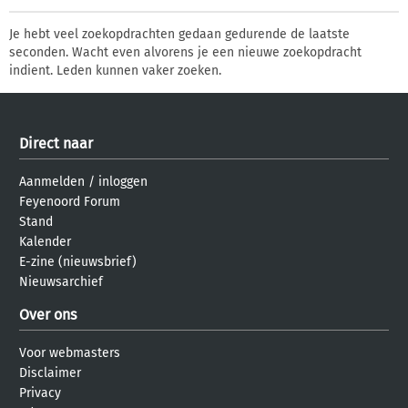
Je hebt veel zoekopdrachten gedaan gedurende de laatste
seconden. Wacht even alvorens je een nieuwe zoekopdracht
indient. Leden kunnen vaker zoeken.
Direct naar
Aanmelden
/
inloggen
Feyenoord Forum
Stand
Kalender
E-zine (nieuwsbrief)
Nieuwsarchief
Over ons
Voor webmasters
Disclaimer
Privacy