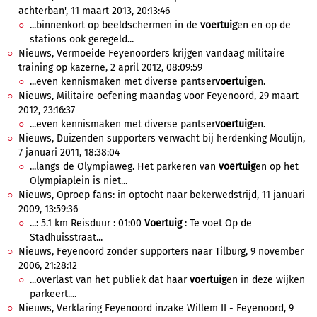
achterban', 11 maart 2013, 20:13:46
...binnenkort op beeldschermen in de
voertuig
en en op de
stations ook geregeld...
Nieuws, Vermoeide Feyenoorders krijgen vandaag militaire
training op kazerne, 2 april 2012, 08:09:59
...even kennismaken met diverse pantser
voertuig
en.
Nieuws, Militaire oefening maandag voor Feyenoord, 29 maart
2012, 23:16:37
...even kennismaken met diverse pantser
voertuig
en.
Nieuws, Duizenden supporters verwacht bij herdenking Moulijn,
7 januari 2011, 18:38:04
...langs de Olympiaweg. Het parkeren van
voertuig
en op het
Olympiaplein is niet...
Nieuws, Oproep fans: in optocht naar bekerwedstrijd, 11 januari
2009, 13:59:36
...: 5.1 km Reisduur : 01:00
Voertuig
: Te voet Op de
Stadhuisstraat...
Nieuws, Feyenoord zonder supporters naar Tilburg, 9 november
2006, 21:28:12
...overlast van het publiek dat haar
voertuig
en in deze wijken
parkeert....
Nieuws, Verklaring Feyenoord inzake Willem II - Feyenoord, 9