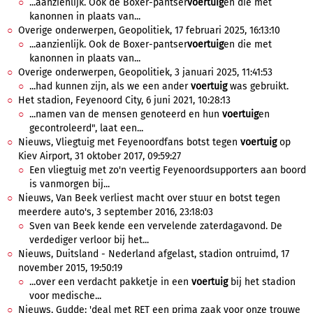
...aanzienlijk. Ook de Boxer-pantser
voertuig
en die met
kanonnen in plaats van...
Overige onderwerpen, Geopolitiek, 17 februari 2025, 16:13:10
...aanzienlijk. Ook de Boxer-pantser
voertuig
en die met
kanonnen in plaats van...
Overige onderwerpen, Geopolitiek, 3 januari 2025, 11:41:53
...had kunnen zijn, als we een ander
voertuig
was gebruikt.
Het stadion, Feyenoord City, 6 juni 2021, 10:28:13
...namen van de mensen genoteerd en hun
voertuig
en
gecontroleerd", laat een...
Nieuws, Vliegtuig met Feyenoordfans botst tegen
voertuig
op
Kiev Airport, 31 oktober 2017, 09:59:27
Een vliegtuig met zo'n veertig Feyenoordsupporters aan boord
is vanmorgen bij...
Nieuws, Van Beek verliest macht over stuur en botst tegen
meerdere auto's, 3 september 2016, 23:18:03
Sven van Beek kende een vervelende zaterdagavond. De
verdediger verloor bij het...
Nieuws, Duitsland - Nederland afgelast, stadion ontruimd, 17
november 2015, 19:50:19
...over een verdacht pakketje in een
voertuig
bij het stadion
voor medische...
Nieuws, Gudde: 'deal met RET een prima zaak voor onze trouwe