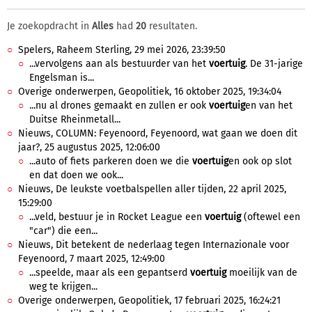
Je zoekopdracht in
Alles
had
20
resultaten.
Spelers, Raheem Sterling, 29 mei 2026, 23:39:50
...vervolgens aan als bestuurder van het
voertuig
. De 31-jarige
Engelsman is...
Overige onderwerpen, Geopolitiek, 16 oktober 2025, 19:34:04
...nu al drones gemaakt en zullen er ook
voertuig
en van het
Duitse Rheinmetall...
Nieuws, COLUMN: Feyenoord, Feyenoord, wat gaan we doen dit
jaar?, 25 augustus 2025, 12:06:00
...auto of fiets parkeren doen we die
voertuig
en ook op slot
en dat doen we ook...
Nieuws, De leukste voetbalspellen aller tijden, 22 april 2025,
15:29:00
...veld, bestuur je in Rocket League een
voertuig
(oftewel een
"car") die een...
Nieuws, Dit betekent de nederlaag tegen Internazionale voor
Feyenoord, 7 maart 2025, 12:49:00
...speelde, maar als een gepantserd
voertuig
moeilijk van de
weg te krijgen...
Overige onderwerpen, Geopolitiek, 17 februari 2025, 16:24:21