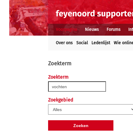
Voorpagina
Nieuws
Forums
In
Over ons
Social
Ledenlijst
Wie onlin
Zoekterm
Zoekterm
Zoekgebied