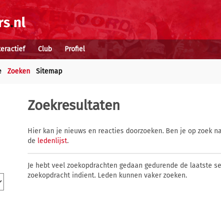
teractief
Club
Profiel
e
Zoeken
Sitemap
Zoekresultaten
Hier kan je nieuws en reacties doorzoeken. Ben je op zoek na
de
ledenlijst
.
Je hebt veel zoekopdrachten gedaan gedurende de laatste s
zoekopdracht indient. Leden kunnen vaker zoeken.