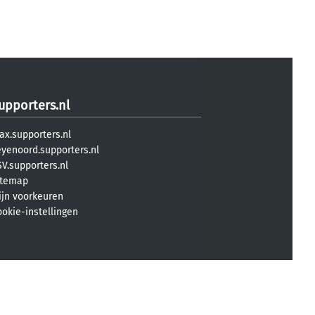
upporters.nl
ax.supporters.nl
eyenoord.supporters.nl
V.supporters.nl
itemap
ijn voorkeuren
ookie-instellingen